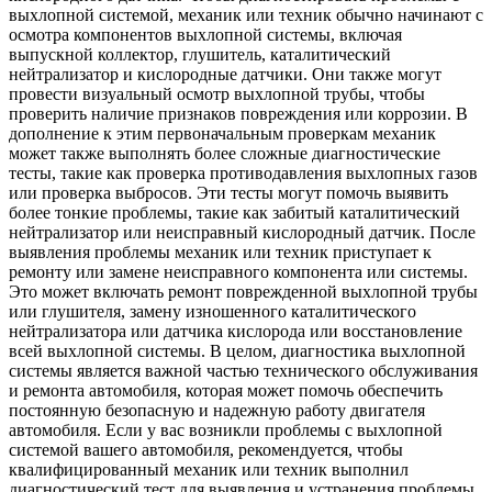
выхлопной системой, механик или техник обычно начинают с
осмотра компонентов выхлопной системы, включая
выпускной коллектор, глушитель, каталитический
нейтрализатор и кислородные датчики. Они также могут
провести визуальный осмотр выхлопной трубы, чтобы
проверить наличие признаков повреждения или коррозии. В
дополнение к этим первоначальным проверкам механик
может также выполнять более сложные диагностические
тесты, такие как проверка противодавления выхлопных газов
или проверка выбросов. Эти тесты могут помочь выявить
более тонкие проблемы, такие как забитый каталитический
нейтрализатор или неисправный кислородный датчик. После
выявления проблемы механик или техник приступает к
ремонту или замене неисправного компонента или системы.
Это может включать ремонт поврежденной выхлопной трубы
или глушителя, замену изношенного каталитического
нейтрализатора или датчика кислорода или восстановление
всей выхлопной системы. В целом, диагностика выхлопной
системы является важной частью технического обслуживания
и ремонта автомобиля, которая может помочь обеспечить
постоянную безопасную и надежную работу двигателя
автомобиля. Если у вас возникли проблемы с выхлопной
системой вашего автомобиля, рекомендуется, чтобы
квалифицированный механик или техник выполнил
диагностический тест для выявления и устранения проблемы.