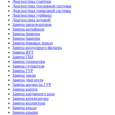
Диагностика стартера
Диагностика топливной системы
Диагностика тормозной системы
Диагностика турбины
Диагностика ходовой
Замена амортизаторов
Замена антифриза
Замена бампера
Замена бампера
Замена боковых зеркал
Замена воздушного фильтра
Замена ВУТ
Замена ГБЦ
Замена генератора
Замена глушителя
Замена ГУР
Замена двери
Замена двигателя
Замена жидкости ГУР
Замена капота
Замена карданного вала
Замена катализатора
Замена коллектора
Замена крыла
Замена крыши