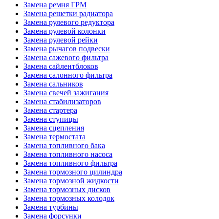
Замена ремня ГРМ
Замена решетки радиатора
Замена рулевого редуктора
Замена рулевой колонки
Замена рулевой рейки
Замена рычагов подвески
Замена сажевого фильтра
Замена сайлентблоков
Замена салонного фильтра
Замена сальников
Замена свечей зажигания
Замена стабилизаторов
Замена стартера
Замена ступицы
Замена сцепления
Замена термостата
Замена топливного бака
Замена топливного насоса
Замена топливного фильтра
Замена тормозного цилиндра
Замена тормозной жидкости
Замена тормозных дисков
Замена тормозных колодок
Замена турбины
Замена форсунки