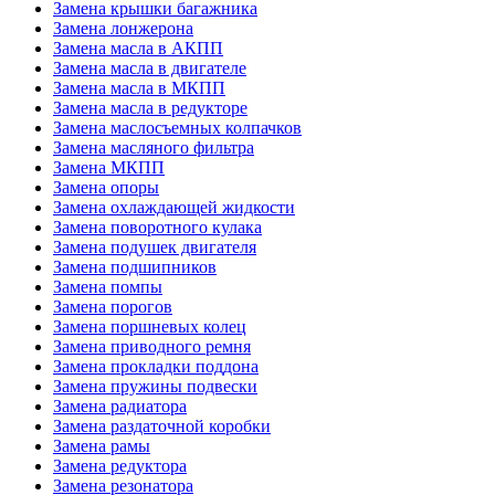
Замена крышки багажника
Замена лонжерона
Замена масла в АКПП
Замена масла в двигателе
Замена масла в МКПП
Замена масла в редукторе
Замена маслосъемных колпачков
Замена масляного фильтра
Замена МКПП
Замена опоры
Замена охлаждающей жидкости
Замена поворотного кулака
Замена подушек двигателя
Замена подшипников
Замена помпы
Замена порогов
Замена поршневых колец
Замена приводного ремня
Замена прокладки поддона
Замена пружины подвески
Замена радиатора
Замена раздаточной коробки
Замена рамы
Замена редуктора
Замена резонатора