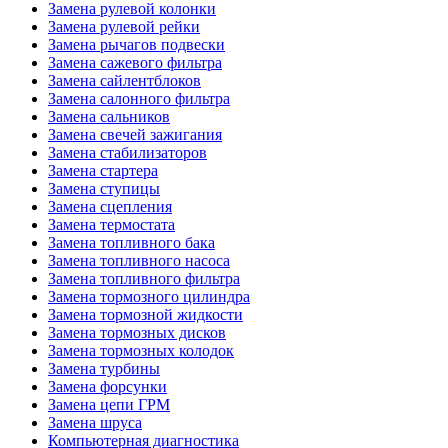
Замена рулевой колонки
Замена рулевой рейки
Замена рычагов подвески
Замена сажевого фильтра
Замена сайлентблоков
Замена салонного фильтра
Замена сальников
Замена свечей зажигания
Замена стабилизаторов
Замена стартера
Замена ступицы
Замена сцепления
Замена термостата
Замена топливного бака
Замена топливного насоса
Замена топливного фильтра
Замена тормозного цилиндра
Замена тормозной жидкости
Замена тормозных дисков
Замена тормозных колодок
Замена турбины
Замена форсунки
Замена цепи ГРМ
Замена шруса
Компьютерная диагностика