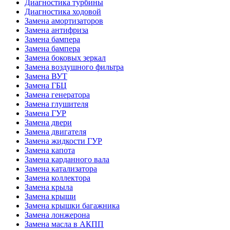
Диагностика турбины
Диагностика ходовой
Замена амортизаторов
Замена антифриза
Замена бампера
Замена бампера
Замена боковых зеркал
Замена воздушного фильтра
Замена ВУТ
Замена ГБЦ
Замена генератора
Замена глушителя
Замена ГУР
Замена двери
Замена двигателя
Замена жидкости ГУР
Замена капота
Замена карданного вала
Замена катализатора
Замена коллектора
Замена крыла
Замена крыши
Замена крышки багажника
Замена лонжерона
Замена масла в АКПП