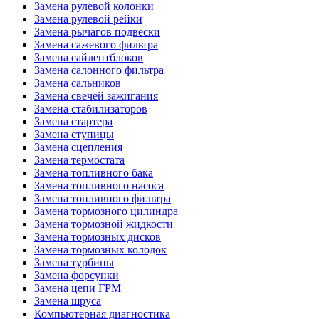
Замена рулевой колонки
Замена рулевой рейки
Замена рычагов подвески
Замена сажевого фильтра
Замена сайлентблоков
Замена салонного фильтра
Замена сальников
Замена свечей зажигания
Замена стабилизаторов
Замена стартера
Замена ступицы
Замена сцепления
Замена термостата
Замена топливного бака
Замена топливного насоса
Замена топливного фильтра
Замена тормозного цилиндра
Замена тормозной жидкости
Замена тормозных дисков
Замена тормозных колодок
Замена турбины
Замена форсунки
Замена цепи ГРМ
Замена шруса
Компьютерная диагностика