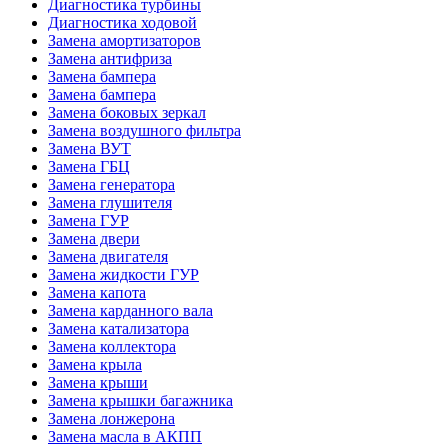
Диагностика турбины
Диагностика ходовой
Замена амортизаторов
Замена антифриза
Замена бампера
Замена бампера
Замена боковых зеркал
Замена воздушного фильтра
Замена ВУТ
Замена ГБЦ
Замена генератора
Замена глушителя
Замена ГУР
Замена двери
Замена двигателя
Замена жидкости ГУР
Замена капота
Замена карданного вала
Замена катализатора
Замена коллектора
Замена крыла
Замена крыши
Замена крышки багажника
Замена лонжерона
Замена масла в АКПП