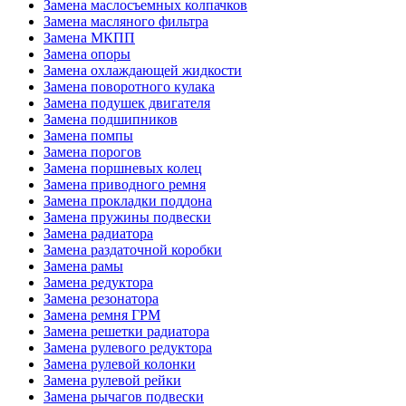
Замена маслосъемных колпачков
Замена масляного фильтра
Замена МКПП
Замена опоры
Замена охлаждающей жидкости
Замена поворотного кулака
Замена подушек двигателя
Замена подшипников
Замена помпы
Замена порогов
Замена поршневых колец
Замена приводного ремня
Замена прокладки поддона
Замена пружины подвески
Замена радиатора
Замена раздаточной коробки
Замена рамы
Замена редуктора
Замена резонатора
Замена ремня ГРМ
Замена решетки радиатора
Замена рулевого редуктора
Замена рулевой колонки
Замена рулевой рейки
Замена рычагов подвески