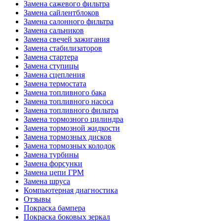
Замена сажевого фильтра
Замена сайлентблоков
Замена салонного фильтра
Замена сальников
Замена свечей зажигания
Замена стабилизаторов
Замена стартера
Замена ступицы
Замена сцепления
Замена термостата
Замена топливного бака
Замена топливного насоса
Замена топливного фильтра
Замена тормозного цилиндра
Замена тормозной жидкости
Замена тормозных дисков
Замена тормозных колодок
Замена турбины
Замена форсунки
Замена цепи ГРМ
Замена шруса
Компьютерная диагностика
Отзывы
Покраска бампера
Покраска боковых зеркал