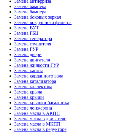
Замена антифриза
Замена бампера
Замена бампера
Замена боковых зеркал
Замена воздушного фильтра
Замена ВУТ
Замена ГБЦ
Замена генератора
Замена глушителя
Замена ГУР
Замена двери
Замена двигателя
Замена жидкости ГУР
Замена капота
Замена карданного вала
Замена катализатора
Замена коллектора
Замена крыла
Замена крыши
Замена крышки багажника
Замена лонжерона
Замена масла в АКПП
Замена масла в двигателе
Замена масла в МКПП
Замена масла в редукторе