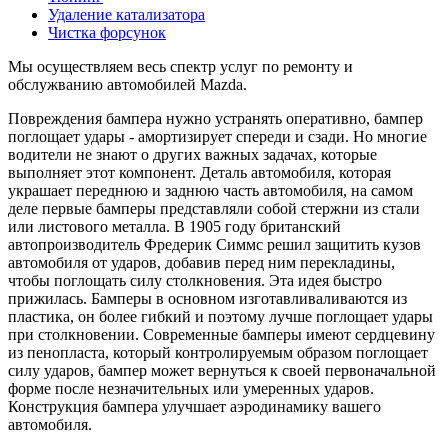
Удаление катализатора
Чистка форсунок
Мы осуществляем весь спектр услуг по ремонту и
обслужванию автомобилей Mazda.
Повреждения бампера нужно устранять оперативно, бампер
поглощает удары - амортизирует спереди и сзади. Но многие
водители не знают о других важных задачах, которые
выполняет этот компонент. Деталь автомобиля, которая
украшает переднюю и заднюю часть автомобиля, на самом
деле первые бамперы представляли собой стержни из стали
или листового металла. В 1905 году британский
автопроизводитель Фредерик Симмс решил защитить кузов
автомобиля от ударов, добавив перед ним перекладины,
чтобы поглощать силу столкновения. Эта идея быстро
прижилась. Бамперы в основном изготавливаливаются из
пластика, он более гибкий и поэтому лучше поглощает удары
при столкновении. Современные бамперы имеют сердцевину
из пенопласта, который контролируемым образом поглощает
силу ударов, бампер может вернуться к своей первоначальной
форме после незначительных или умеренных ударов.
Конструкция бампера улучшает аэродинамику вашего
автомобиля.