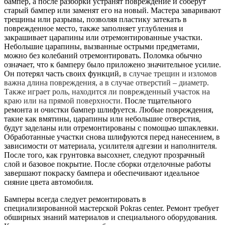
бампер, а после разборки устранят повреждение и соберут
старый бампер или заменят его на новый. Мастера заваривают
трещины или разрывы, позволяя пластику затекать в
поврежденное место, также заполняет углубления и
закрашивает царапины или отремонтированные участки.
Небольшие царапины, вызванные острыми предметами,
можно без колебаний отремонтировать. Поломка обычно
означает, что к бамперу было приложено значительное усилие.
Он потерял часть своих функций,
в случае трещин и изломов
важна длина повреждения, а в случае отверстий – диаметр.
Также играет роль, находится ли поврежденный участок на
краю или на прямой поверхности.
После тщательного
ремонта и очистки бампер шлифуется. Любые повреждения,
такие как вмятины, царапины или небольшие отверстия,
будут заделаны или отремонтированы с помощью шпаклевки.
Обработанные участки снова шлифуются перед нанесением, в
зависимости от материала, усилителя адгезии и наполнителя.
После того, как грунтовка высохнет, следуют прозрачный
слой и базовое покрытие. После сборки отделочные работы
завершают покраску бампера и обеспечивают идеальное
сияние цвета автомобиля.
Бамперы всегда следует ремонтировать в
специализированной мастерской Pokras center. Ремонт требует
обширных знаний материалов и специального оборудования.