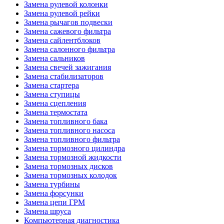
Замена рулевой колонки
Замена рулевой рейки
Замена рычагов подвески
Замена сажевого фильтра
Замена сайлентблоков
Замена салонного фильтра
Замена сальников
Замена свечей зажигания
Замена стабилизаторов
Замена стартера
Замена ступицы
Замена сцепления
Замена термостата
Замена топливного бака
Замена топливного насоса
Замена топливного фильтра
Замена тормозного цилиндра
Замена тормозной жидкости
Замена тормозных дисков
Замена тормозных колодок
Замена турбины
Замена форсунки
Замена цепи ГРМ
Замена шруса
Компьютерная диагностика