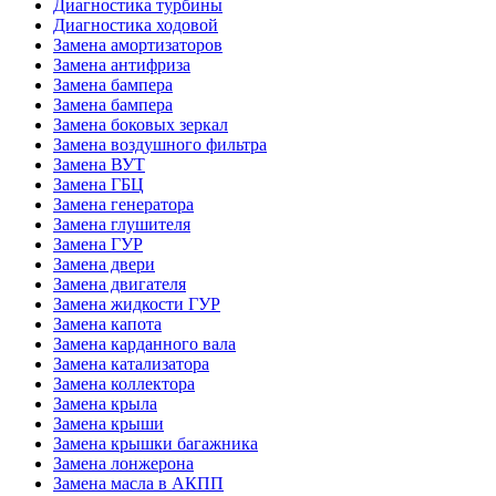
Диагностика турбины
Диагностика ходовой
Замена амортизаторов
Замена антифриза
Замена бампера
Замена бампера
Замена боковых зеркал
Замена воздушного фильтра
Замена ВУТ
Замена ГБЦ
Замена генератора
Замена глушителя
Замена ГУР
Замена двери
Замена двигателя
Замена жидкости ГУР
Замена капота
Замена карданного вала
Замена катализатора
Замена коллектора
Замена крыла
Замена крыши
Замена крышки багажника
Замена лонжерона
Замена масла в АКПП