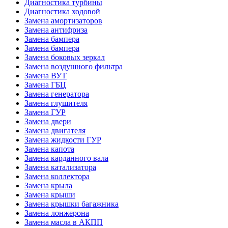
Диагностика турбины
Диагностика ходовой
Замена амортизаторов
Замена антифриза
Замена бампера
Замена бампера
Замена боковых зеркал
Замена воздушного фильтра
Замена ВУТ
Замена ГБЦ
Замена генератора
Замена глушителя
Замена ГУР
Замена двери
Замена двигателя
Замена жидкости ГУР
Замена капота
Замена карданного вала
Замена катализатора
Замена коллектора
Замена крыла
Замена крыши
Замена крышки багажника
Замена лонжерона
Замена масла в АКПП