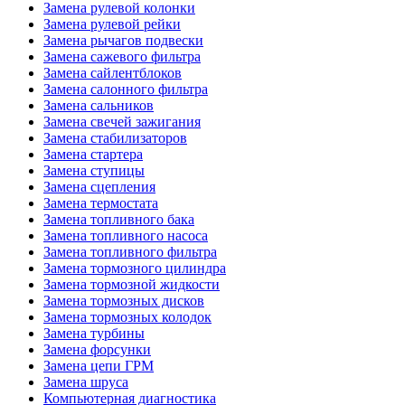
Замена рулевой колонки
Замена рулевой рейки
Замена рычагов подвески
Замена сажевого фильтра
Замена сайлентблоков
Замена салонного фильтра
Замена сальников
Замена свечей зажигания
Замена стабилизаторов
Замена стартера
Замена ступицы
Замена сцепления
Замена термостата
Замена топливного бака
Замена топливного насоса
Замена топливного фильтра
Замена тормозного цилиндра
Замена тормозной жидкости
Замена тормозных дисков
Замена тормозных колодок
Замена турбины
Замена форсунки
Замена цепи ГРМ
Замена шруса
Компьютерная диагностика