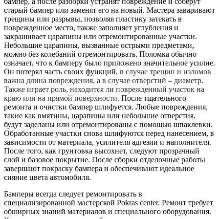
бампер, а после разборки устранят повреждение и соберут
старый бампер или заменят его на новый. Мастера заваривают
трещины или разрывы, позволяя пластику затекать в
поврежденное место, также заполняет углубления и
закрашивает царапины или отремонтированные участки.
Небольшие царапины, вызванные острыми предметами,
можно без колебаний отремонтировать. Поломка обычно
означает, что к бамперу было приложено значительное усилие.
Он потерял часть своих функций,
в случае трещин и изломов
важна длина повреждения, а в случае отверстий – диаметр.
Также играет роль, находится ли поврежденный участок на
краю или на прямой поверхности.
После тщательного
ремонта и очистки бампер шлифуется. Любые повреждения,
такие как вмятины, царапины или небольшие отверстия,
будут заделаны или отремонтированы с помощью шпаклевки.
Обработанные участки снова шлифуются перед нанесением, в
зависимости от материала, усилителя адгезии и наполнителя.
После того, как грунтовка высохнет, следуют прозрачный
слой и базовое покрытие. После сборки отделочные работы
завершают покраску бампера и обеспечивают идеальное
сияние цвета автомобиля.
Бамперы всегда следует ремонтировать в
специализированной мастерской Pokras center. Ремонт требует
обширных знаний материалов и специального оборудования.