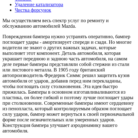
Удаление катализатора
Чистка форсунок
Мы осуществляем весь спектр услуг по ремонту и
обслужванию автомобилей Mazda.
Повреждения бампера нужно устранять оперативно, бампер
поглощает удары - амортизирует спереди и сзади. Но многие
водители не знают о других важных задачах, которые
выполняет этот компонент. Деталь автомобиля, которая
украшает переднюю и заднюю часть автомобиля, на самом
деле первые бамперы представляли собой стержни из стали
или листового металла. В 1905 году британский
автопроизводитель Фредерик Симмс решил защитить кузов
автомобиля от ударов, добавив перед ним перекладины,
чтобы поглощать силу столкновения. Эта идея быстро
прижилась. Бамперы в основном изготавливаливаются из
пластика, он более гибкий и поэтому лучше поглощает удары
при столкновении. Современные бамперы имеют сердцевину
из пенопласта, который контролируемым образом поглощает
силу ударов, бампер может вернуться к своей первоначальной
форме после незначительных или умеренных ударов.
Конструкция бампера улучшает аэродинамику вашего
автомобиля.