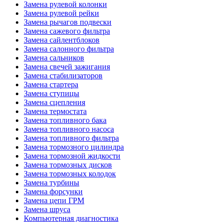
Замена рулевой колонки
Замена рулевой рейки
Замена рычагов подвески
Замена сажевого фильтра
Замена сайлентблоков
Замена салонного фильтра
Замена сальников
Замена свечей зажигания
Замена стабилизаторов
Замена стартера
Замена ступицы
Замена сцепления
Замена термостата
Замена топливного бака
Замена топливного насоса
Замена топливного фильтра
Замена тормозного цилиндра
Замена тормозной жидкости
Замена тормозных дисков
Замена тормозных колодок
Замена турбины
Замена форсунки
Замена цепи ГРМ
Замена шруса
Компьютерная диагностика