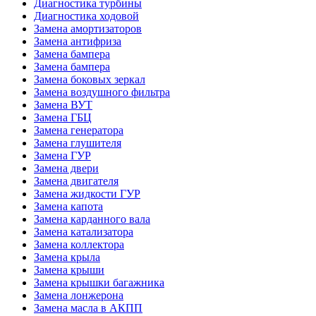
Диагностика турбины
Диагностика ходовой
Замена амортизаторов
Замена антифриза
Замена бампера
Замена бампера
Замена боковых зеркал
Замена воздушного фильтра
Замена ВУТ
Замена ГБЦ
Замена генератора
Замена глушителя
Замена ГУР
Замена двери
Замена двигателя
Замена жидкости ГУР
Замена капота
Замена карданного вала
Замена катализатора
Замена коллектора
Замена крыла
Замена крыши
Замена крышки багажника
Замена лонжерона
Замена масла в АКПП