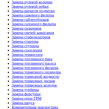
Замена рулевой колонки
Замена рулевой рейки
Замена рычагов подвески
Замена сажевого фильтра
Замена сайлентблоков
Замена салонного фильтра
Замена сальников
Замена свечей зажигания
Замена стабилизаторов
Замена стартера
Замена ступицы
Замена сцепления
Замена термостата
Замена топливного бака
Замена топливного насоса
Замена топливного фильтра
Замена тормозного цилиндра
Замена тормозной жидкости
Замена тормозных дисков
Замена тормозных колодок
Замена турбины
Замена форсунки
Замена цепи ГРМ
Замена шруса
Компьютерная диагностика