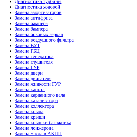
Диагностика турбины
Диагностика ходовой
Замена амортизаторов
Замена антифриза
Замена бампера
Замена бампера
Замена боковых зеркал
Замена воздушного фильтра
Замена ВУТ
Замена ГБЦ
Замена генератора
Замена глушителя
Замена ГУР
Замена двери
Замена двигателя
Замена жидкости ГУР
Замена капота
Замена карданного вала
Замена катализатора
Замена коллектора
Замена крыла
Замена крыши
Замена крышки багажника
Замена лонжерона
Замена масла в АКПП