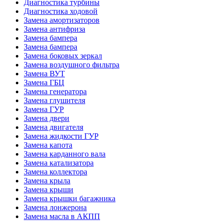
Диагностика турбины
Диагностика ходовой
Замена амортизаторов
Замена антифриза
Замена бампера
Замена бампера
Замена боковых зеркал
Замена воздушного фильтра
Замена ВУТ
Замена ГБЦ
Замена генератора
Замена глушителя
Замена ГУР
Замена двери
Замена двигателя
Замена жидкости ГУР
Замена капота
Замена карданного вала
Замена катализатора
Замена коллектора
Замена крыла
Замена крыши
Замена крышки багажника
Замена лонжерона
Замена масла в АКПП