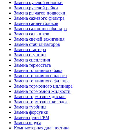
Замена рулевой колонки
Замена рулевой рейки
Замена рычагов подвески
Замена сажевого фильтра
Замена сайлентблоков
Замена салонного фильтра
Замена сальников
Замена свечей зажигания
Замена стабилизаторов
Замена стартера
Замена ступицы
Замена сцепления
Замена термостата
Замена топливного бака
Замена топливного насоса
Замена топливного фильтра
Замена тормозного цилиндра
Замена тормозной жидкости
Замена тормозных дисков
Замена тормозных колодок
Замена турбины
Замена форсунки
Замена цепи ГРМ
Замена шруса
Компьютерная диагностика