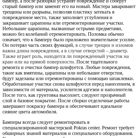
бампер, а после разборки устранят повреждение и соберут
старый бампер или заменят его на новый. Мастера заваривают
трещины или разрывы, позволяя пластику затекать в
поврежденное место, также заполняет углубления и
закрашивает царапины или отремонтированные участки.
Небольшие царапины, вызванные острыми предметами,
можно без колебаний отремонтировать. Поломка обычно
означает, что к бамперу было приложено значительное усилие.
Он потерял часть своих функций,
в случае трещин и изломов
важна длина повреждения, а в случае отверстий – диаметр.
Также играет роль, находится ли поврежденный участок на
краю или на прямой поверхности.
После тщательного
ремонта и очистки бампер шлифуется. Любые повреждения,
такие как вмятины, царапины или небольшие отверстия,
будут заделаны или отремонтированы с помощью шпаклевки.
Обработанные участки снова шлифуются перед нанесением, в
зависимости от материала, усилителя адгезии и наполнителя.
После того, как грунтовка высохнет, следуют прозрачный
слой и базовое покрытие. После сборки отделочные работы
завершают покраску бампера и обеспечивают идеальное
сияние цвета автомобиля.
Бамперы всегда следует ремонтировать в
специализированной мастерской Pokras center. Ремонт требует
обширных знаний материалов и специального оборудования.