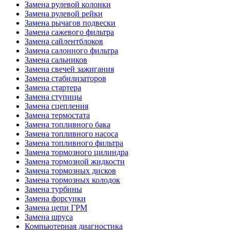
Замена рулевой колонки
Замена рулевой рейки
Замена рычагов подвески
Замена сажевого фильтра
Замена сайлентблоков
Замена салонного фильтра
Замена сальников
Замена свечей зажигания
Замена стабилизаторов
Замена стартера
Замена ступицы
Замена сцепления
Замена термостата
Замена топливного бака
Замена топливного насоса
Замена топливного фильтра
Замена тормозного цилиндра
Замена тормозной жидкости
Замена тормозных дисков
Замена тормозных колодок
Замена турбины
Замена форсунки
Замена цепи ГРМ
Замена шруса
Компьютерная диагностика