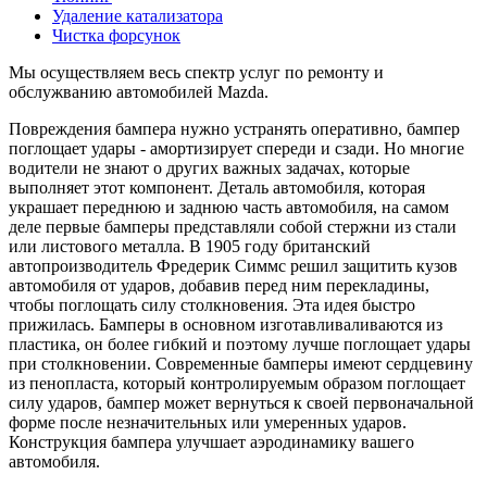
Удаление катализатора
Чистка форсунок
Мы осуществляем весь спектр услуг по ремонту и
обслужванию автомобилей Mazda.
Повреждения бампера нужно устранять оперативно, бампер
поглощает удары - амортизирует спереди и сзади. Но многие
водители не знают о других важных задачах, которые
выполняет этот компонент. Деталь автомобиля, которая
украшает переднюю и заднюю часть автомобиля, на самом
деле первые бамперы представляли собой стержни из стали
или листового металла. В 1905 году британский
автопроизводитель Фредерик Симмс решил защитить кузов
автомобиля от ударов, добавив перед ним перекладины,
чтобы поглощать силу столкновения. Эта идея быстро
прижилась. Бамперы в основном изготавливаливаются из
пластика, он более гибкий и поэтому лучше поглощает удары
при столкновении. Современные бамперы имеют сердцевину
из пенопласта, который контролируемым образом поглощает
силу ударов, бампер может вернуться к своей первоначальной
форме после незначительных или умеренных ударов.
Конструкция бампера улучшает аэродинамику вашего
автомобиля.