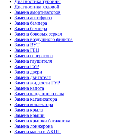
Диагностика турбины
Диагностика ходовой
Замена амортизаторов
Замена антифриза
Замена бампера
Замена бампера
Замена боковых зеркал
Замена воздушного фильтра
Замена ВУТ
Замена ГБЦ
Замена генератора
Замена глушителя
Замена ГУР
Замена двери
Замена двигателя
Замена жидкости ГУР
Замена капота
Замена карданного вала
Замена катализатора
Замена коллектора
Замена крыла
Замена крыши
Замена крышки багажника
Замена лонжерона
Замена масла в АКПП