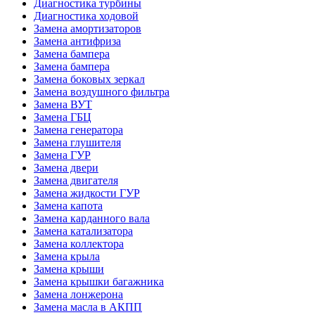
Диагностика турбины
Диагностика ходовой
Замена амортизаторов
Замена антифриза
Замена бампера
Замена бампера
Замена боковых зеркал
Замена воздушного фильтра
Замена ВУТ
Замена ГБЦ
Замена генератора
Замена глушителя
Замена ГУР
Замена двери
Замена двигателя
Замена жидкости ГУР
Замена капота
Замена карданного вала
Замена катализатора
Замена коллектора
Замена крыла
Замена крыши
Замена крышки багажника
Замена лонжерона
Замена масла в АКПП