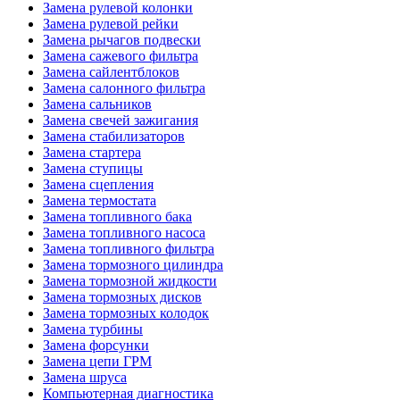
Замена рулевой колонки
Замена рулевой рейки
Замена рычагов подвески
Замена сажевого фильтра
Замена сайлентблоков
Замена салонного фильтра
Замена сальников
Замена свечей зажигания
Замена стабилизаторов
Замена стартера
Замена ступицы
Замена сцепления
Замена термостата
Замена топливного бака
Замена топливного насоса
Замена топливного фильтра
Замена тормозного цилиндра
Замена тормозной жидкости
Замена тормозных дисков
Замена тормозных колодок
Замена турбины
Замена форсунки
Замена цепи ГРМ
Замена шруса
Компьютерная диагностика