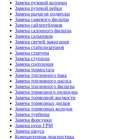
Замена рулевой колонки
Замена рулевой рейки
Замена рычагов подвески
Замена сажевого фильтра
Замена сайлентблоков
Замена салонного фильтра
Замена сальников
Замена свечей зажигания
Замена стабилизаторов
Замена стартера
Замена ступицы
Замена сцепления
Замена термостата
Замена топливного бака
Замена топливного насоса
Замена топливного фильтра
Замена тормозного цилиндра
Замена тормозной жидкости
Замена тормозных дисков
Замена тормозных колодок
Замена турбины
Замена форсунки
Замена цепи ГРМ
Замена шруса
Компьютерная диагностика