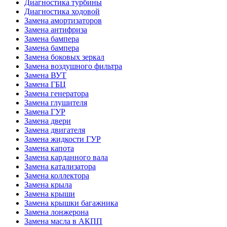
Диагностика турбины
Диагностика ходовой
Замена амортизаторов
Замена антифриза
Замена бампера
Замена бампера
Замена боковых зеркал
Замена воздушного фильтра
Замена ВУТ
Замена ГБЦ
Замена генератора
Замена глушителя
Замена ГУР
Замена двери
Замена двигателя
Замена жидкости ГУР
Замена капота
Замена карданного вала
Замена катализатора
Замена коллектора
Замена крыла
Замена крыши
Замена крышки багажника
Замена лонжерона
Замена масла в АКПП