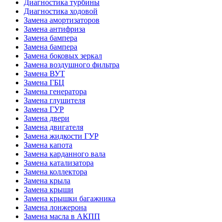
Диагностика турбины
Диагностика ходовой
Замена амортизаторов
Замена антифриза
Замена бампера
Замена бампера
Замена боковых зеркал
Замена воздушного фильтра
Замена ВУТ
Замена ГБЦ
Замена генератора
Замена глушителя
Замена ГУР
Замена двери
Замена двигателя
Замена жидкости ГУР
Замена капота
Замена карданного вала
Замена катализатора
Замена коллектора
Замена крыла
Замена крыши
Замена крышки багажника
Замена лонжерона
Замена масла в АКПП