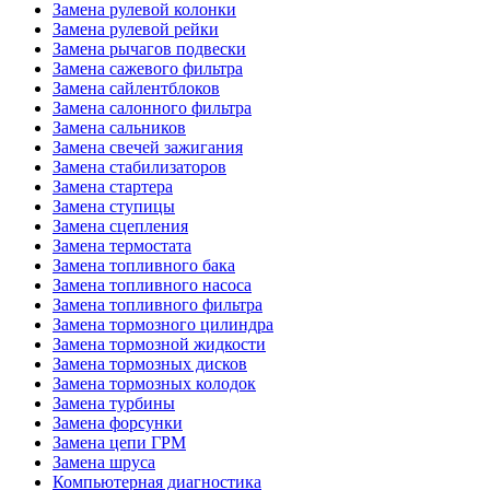
Замена рулевой колонки
Замена рулевой рейки
Замена рычагов подвески
Замена сажевого фильтра
Замена сайлентблоков
Замена салонного фильтра
Замена сальников
Замена свечей зажигания
Замена стабилизаторов
Замена стартера
Замена ступицы
Замена сцепления
Замена термостата
Замена топливного бака
Замена топливного насоса
Замена топливного фильтра
Замена тормозного цилиндра
Замена тормозной жидкости
Замена тормозных дисков
Замена тормозных колодок
Замена турбины
Замена форсунки
Замена цепи ГРМ
Замена шруса
Компьютерная диагностика