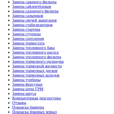
Замена сажевого фильтра
Замена сайлентблоков
Замена салонного фильтра
Замена сальников
Замена свечей зажигания
Замена стабилизаторов
Замена стартера
Замена ступицы
Замена сцепления
Замена термостата
Замена топливного бака
Замена топливного насоса
Замена топливного фильтра
Замена тормозного цилиндра
Замена тормозной жидкости
Замена тормозных дисков
Замена тормозных колодок
Замена турбины
Замена форсунки
Замена цепи ГРМ
Замена шруса
Компьютерная диагностика
Отзывы
Покраска бампера
Покраска боковых зеркал