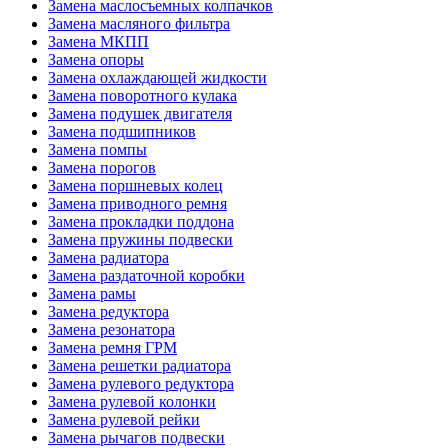
Замена маслосъемных колпачков
Замена масляного фильтра
Замена МКПП
Замена опоры
Замена охлаждающей жидкости
Замена поворотного кулака
Замена подушек двигателя
Замена подшипников
Замена помпы
Замена порогов
Замена поршневых колец
Замена приводного ремня
Замена прокладки поддона
Замена пружины подвески
Замена радиатора
Замена раздаточной коробки
Замена рамы
Замена редуктора
Замена резонатора
Замена ремня ГРМ
Замена решетки радиатора
Замена рулевого редуктора
Замена рулевой колонки
Замена рулевой рейки
Замена рычагов подвески