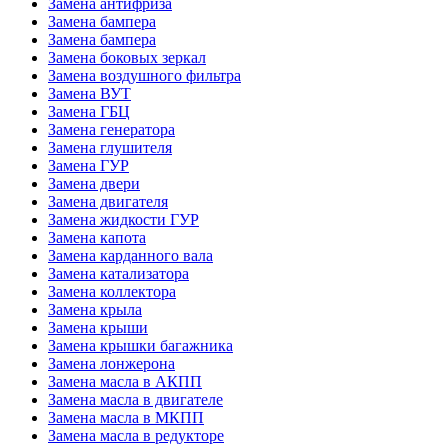
Замена антифриза
Замена бампера
Замена бампера
Замена боковых зеркал
Замена воздушного фильтра
Замена ВУТ
Замена ГБЦ
Замена генератора
Замена глушителя
Замена ГУР
Замена двери
Замена двигателя
Замена жидкости ГУР
Замена капота
Замена карданного вала
Замена катализатора
Замена коллектора
Замена крыла
Замена крыши
Замена крышки багажника
Замена лонжерона
Замена масла в АКПП
Замена масла в двигателе
Замена масла в МКПП
Замена масла в редукторе