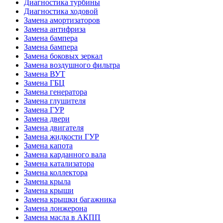
Диагностика турбины
Диагностика ходовой
Замена амортизаторов
Замена антифриза
Замена бампера
Замена бампера
Замена боковых зеркал
Замена воздушного фильтра
Замена ВУТ
Замена ГБЦ
Замена генератора
Замена глушителя
Замена ГУР
Замена двери
Замена двигателя
Замена жидкости ГУР
Замена капота
Замена карданного вала
Замена катализатора
Замена коллектора
Замена крыла
Замена крыши
Замена крышки багажника
Замена лонжерона
Замена масла в АКПП