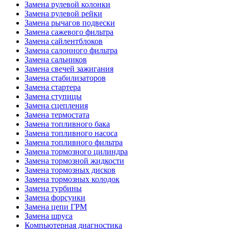
Замена рулевой колонки
Замена рулевой рейки
Замена рычагов подвески
Замена сажевого фильтра
Замена сайлентблоков
Замена салонного фильтра
Замена сальников
Замена свечей зажигания
Замена стабилизаторов
Замена стартера
Замена ступицы
Замена сцепления
Замена термостата
Замена топливного бака
Замена топливного насоса
Замена топливного фильтра
Замена тормозного цилиндра
Замена тормозной жидкости
Замена тормозных дисков
Замена тормозных колодок
Замена турбины
Замена форсунки
Замена цепи ГРМ
Замена шруса
Компьютерная диагностика