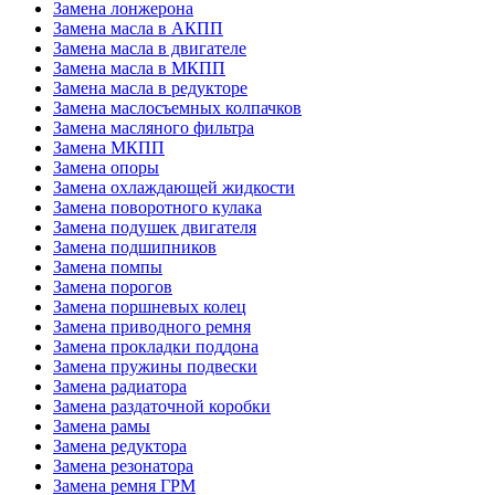
Замена лонжерона
Замена масла в АКПП
Замена масла в двигателе
Замена масла в МКПП
Замена масла в редукторе
Замена маслосъемных колпачков
Замена масляного фильтра
Замена МКПП
Замена опоры
Замена охлаждающей жидкости
Замена поворотного кулака
Замена подушек двигателя
Замена подшипников
Замена помпы
Замена порогов
Замена поршневых колец
Замена приводного ремня
Замена прокладки поддона
Замена пружины подвески
Замена радиатора
Замена раздаточной коробки
Замена рамы
Замена редуктора
Замена резонатора
Замена ремня ГРМ