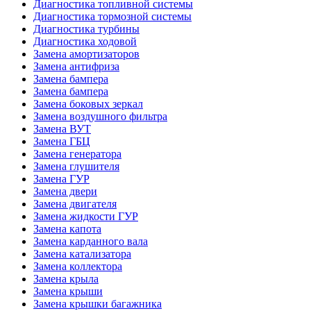
Диагностика топливной системы
Диагностика тормозной системы
Диагностика турбины
Диагностика ходовой
Замена амортизаторов
Замена антифриза
Замена бампера
Замена бампера
Замена боковых зеркал
Замена воздушного фильтра
Замена ВУТ
Замена ГБЦ
Замена генератора
Замена глушителя
Замена ГУР
Замена двери
Замена двигателя
Замена жидкости ГУР
Замена капота
Замена карданного вала
Замена катализатора
Замена коллектора
Замена крыла
Замена крыши
Замена крышки багажника