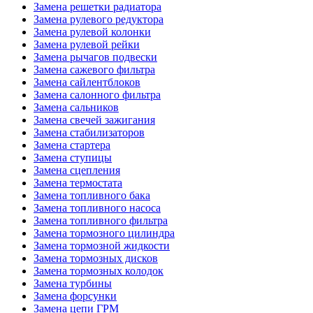
Замена решетки радиатора
Замена рулевого редуктора
Замена рулевой колонки
Замена рулевой рейки
Замена рычагов подвески
Замена сажевого фильтра
Замена сайлентблоков
Замена салонного фильтра
Замена сальников
Замена свечей зажигания
Замена стабилизаторов
Замена стартера
Замена ступицы
Замена сцепления
Замена термостата
Замена топливного бака
Замена топливного насоса
Замена топливного фильтра
Замена тормозного цилиндра
Замена тормозной жидкости
Замена тормозных дисков
Замена тормозных колодок
Замена турбины
Замена форсунки
Замена цепи ГРМ