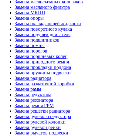
Замена маслосъемных колпачков
Замена масляного фильтра
Замена МКПП
Замена опоры
Замена охлаждающей жидкости
Замена поворотного кулака
Замена подушек двигателя
Замена подшипников
Замена помпы
Замена порогов
Замена поршневых колец
Замена приводного ремня
Замена прокладки поддона
Замена пружины подвески
Замена радиатора
Замена раздаточной коробки
Замена рамы
Замена редуктора
Замена резонатора
Замена ремня ГРМ
Замена решетки радиатора
Замена рулевого редуктора
Замена рулевой колонки
Замена рулевой рейки
Замена рычагов подвески