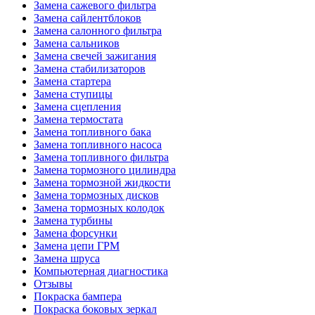
Замена сажевого фильтра
Замена сайлентблоков
Замена салонного фильтра
Замена сальников
Замена свечей зажигания
Замена стабилизаторов
Замена стартера
Замена ступицы
Замена сцепления
Замена термостата
Замена топливного бака
Замена топливного насоса
Замена топливного фильтра
Замена тормозного цилиндра
Замена тормозной жидкости
Замена тормозных дисков
Замена тормозных колодок
Замена турбины
Замена форсунки
Замена цепи ГРМ
Замена шруса
Компьютерная диагностика
Отзывы
Покраска бампера
Покраска боковых зеркал