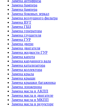
Замена антифриза
Замена бампера
Замена бампера
Замена боковых зеркал
Замена воздушного фильтра
Замена ВУТ
Замена ГБЦ
Замена генератора
Замена глушителя
Замена ГУР
Замена двери
Замена двигателя
Замена жидкости ГУР
Замена капота
Замена карданного вала
Замена катализатора
Замена коллектора
Замена крыла
Замена крыши
Замена крышки багажника
Замена лонжерона
Замена масла в АКПП
Замена масла в двигателе
Замена масла в МКПП
Замена масла в редукторе