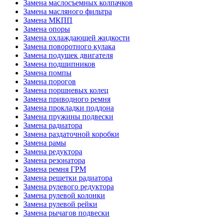
Замена маслосъемных колпачков
Замена масляного фильтра
Замена МКПП
Замена опоры
Замена охлаждающей жидкости
Замена поворотного кулака
Замена подушек двигателя
Замена подшипников
Замена помпы
Замена порогов
Замена поршневых колец
Замена приводного ремня
Замена прокладки поддона
Замена пружины подвески
Замена радиатора
Замена раздаточной коробки
Замена рамы
Замена редуктора
Замена резонатора
Замена ремня ГРМ
Замена решетки радиатора
Замена рулевого редуктора
Замена рулевой колонки
Замена рулевой рейки
Замена рычагов подвески