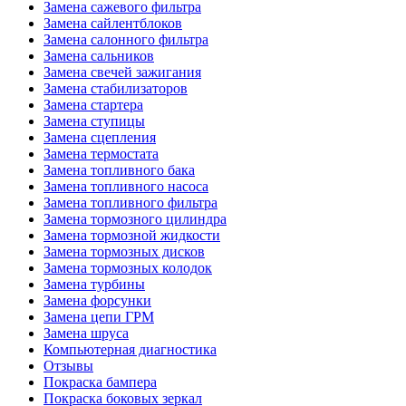
Замена сажевого фильтра
Замена сайлентблоков
Замена салонного фильтра
Замена сальников
Замена свечей зажигания
Замена стабилизаторов
Замена стартера
Замена ступицы
Замена сцепления
Замена термостата
Замена топливного бака
Замена топливного насоса
Замена топливного фильтра
Замена тормозного цилиндра
Замена тормозной жидкости
Замена тормозных дисков
Замена тормозных колодок
Замена турбины
Замена форсунки
Замена цепи ГРМ
Замена шруса
Компьютерная диагностика
Отзывы
Покраска бампера
Покраска боковых зеркал