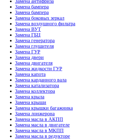
Замена антифриза
Замена бампера
Замена бампера
Замена боковых зеркал
Замена воздушного фильтра
Замена ВУТ
Замена ГБЦ
Замена генератора
Замена глушителя
Замена ГУР
Замена двери
Замена двигателя
Замена жидкости ГУР
Замена капота
Замена карданного вала
Замена катализатора
Замена коллектора
Замена крыла
Замена крыши
Замена крышки багажника
Замена лонжерона
Замена масла в АКПП
Замена масла в двигателе
Замена масла в МКПП
Замена масла в редукторе