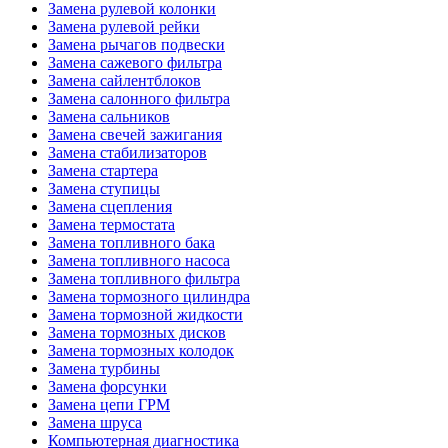
Замена рулевой колонки
Замена рулевой рейки
Замена рычагов подвески
Замена сажевого фильтра
Замена сайлентблоков
Замена салонного фильтра
Замена сальников
Замена свечей зажигания
Замена стабилизаторов
Замена стартера
Замена ступицы
Замена сцепления
Замена термостата
Замена топливного бака
Замена топливного насоса
Замена топливного фильтра
Замена тормозного цилиндра
Замена тормозной жидкости
Замена тормозных дисков
Замена тормозных колодок
Замена турбины
Замена форсунки
Замена цепи ГРМ
Замена шруса
Компьютерная диагностика