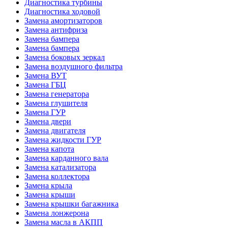
Диагностика турбины
Диагностика ходовой
Замена амортизаторов
Замена антифриза
Замена бампера
Замена бампера
Замена боковых зеркал
Замена воздушного фильтра
Замена ВУТ
Замена ГБЦ
Замена генератора
Замена глушителя
Замена ГУР
Замена двери
Замена двигателя
Замена жидкости ГУР
Замена капота
Замена карданного вала
Замена катализатора
Замена коллектора
Замена крыла
Замена крыши
Замена крышки багажника
Замена лонжерона
Замена масла в АКПП