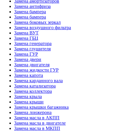
Замена амортизаторов
Замена антифриза
Замена бампера
Замена бампера
Замена боковых зеркал
Замена воздушного фильтра
Замена ВУТ
Замена ГБЦ
Замена генератора
Замена глушителя
Замена ГУР
Замена двери
Замена двигателя
Замена жидкости ГУР
Замена капота
Замена карданного вала
Замена катализатора
Замена коллектора
Замена крыла
Замена крыши
Замена крышки багажника
Замена лонжерона
Замена масла в АКПП
Замена масла в двигателе
Замена масла в МКПП