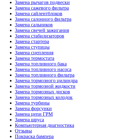
Замена рычагов подвески
Замена сажевого фильтра
Замена сайлентблоков
Замена салонного фильтра
Замена сальников
Замена свечей зажигания
Замена стабилизаторов
Замена стартера
Замена ступицы
Замена сцепления
Замена термостата
Замена топливного бака
Замена топливного насоса
Замена топливного фильтра
Замена тормозного цилиндра
Замена тормозной жидкости
Замена тормозных дисков
Замена тормозных колодок
Замена турбины
Замена форсунки
Замена цепи ГРМ
Замена шруса
Компьютерная диагностика
Отзывы
Покраска бампера