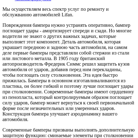
Мы осуществляем весь спектр услуг по ремонту и
обслужванию автомобилей Lifan.
Повреждения бампера нужно устранять оперативно, бампер
поглощает удары - амортизирует спереди и сзади. Но многие
водители не знают о других важных задачах, которые
выполняет этот компонент. Деталь автомобиля, которая
украшает переднюю и заднюю часть автомобиля, на самом
деле первые бамперы представляли собой стержни из стали
или листового металла. В 1905 году британский
автопроизводитель Фредерик Симмс решил защитить кузов
автомобиля от ударов, добавив перед ним перекладины,
чтобы поглощать силу столкновения. Эта идея быстро
прижилась. Бамперы в основном изготавливаливаются из
пластика, он более гибкий и поэтому лучше поглощает удары
при столкновении. Современные бамперы имеют сердцевину
из пенопласта, который контролируемым образом поглощает
силу ударов, бампер может вернуться к своей первоначальной
форме после незначительных или умеренных ударов.
Конструкция бампера улучшает аэродинамику вашего
автомобиля.
Современные бамперы призваны выполнять дополнительную
защитную функцию: сминаемые элементы при столкновении