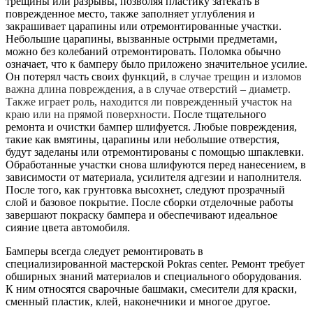
трещины или разрывы, позволяя пластику затекать в
поврежденное место, также заполняет углубления и
закрашивает царапины или отремонтированные участки.
Небольшие царапины, вызванные острыми предметами,
можно без колебаний отремонтировать. Поломка обычно
означает, что к бамперу было приложено значительное усилие.
Он потерял часть своих функций,
в случае трещин и изломов
важна длина повреждения, а в случае отверстий – диаметр.
Также играет роль, находится ли поврежденный участок на
краю или на прямой поверхности.
После тщательного
ремонта и очистки бампер шлифуется. Любые повреждения,
такие как вмятины, царапины или небольшие отверстия,
будут заделаны или отремонтированы с помощью шпаклевки.
Обработанные участки снова шлифуются перед нанесением, в
зависимости от материала, усилителя адгезии и наполнителя.
После того, как грунтовка высохнет, следуют прозрачный
слой и базовое покрытие. После сборки отделочные работы
завершают покраску бампера и обеспечивают идеальное
сияние цвета автомобиля.
Бамперы всегда следует ремонтировать в
специализированной мастерской Pokras center. Ремонт требует
обширных знаний материалов и специального оборудования.
К ним относятся сварочные башмаки, смесители для краски,
сменный пластик, клей, наконечники и многое другое.