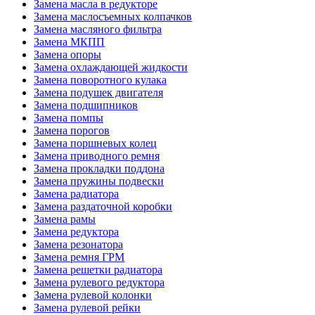
Замена масла в редукторе
Замена маслосъемных колпачков
Замена масляного фильтра
Замена МКПП
Замена опоры
Замена охлаждающей жидкости
Замена поворотного кулака
Замена подушек двигателя
Замена подшипников
Замена помпы
Замена порогов
Замена поршневых колец
Замена приводного ремня
Замена прокладки поддона
Замена пружины подвески
Замена радиатора
Замена раздаточной коробки
Замена рамы
Замена редуктора
Замена резонатора
Замена ремня ГРМ
Замена решетки радиатора
Замена рулевого редуктора
Замена рулевой колонки
Замена рулевой рейки