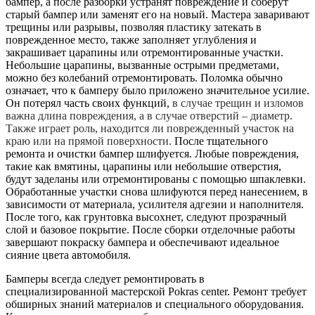
бампер, а после разборки устранят повреждение и соберут
старый бампер или заменят его на новый. Мастера заваривают
трещины или разрывы, позволяя пластику затекать в
поврежденное место, также заполняет углубления и
закрашивает царапины или отремонтированные участки.
Небольшие царапины, вызванные острыми предметами,
можно без колебаний отремонтировать. Поломка обычно
означает, что к бамперу было приложено значительное усилие.
Он потерял часть своих функций,
в случае трещин и изломов
важна длина повреждения, а в случае отверстий – диаметр.
Также играет роль, находится ли поврежденный участок на
краю или на прямой поверхности.
После тщательного
ремонта и очистки бампер шлифуется. Любые повреждения,
такие как вмятины, царапины или небольшие отверстия,
будут заделаны или отремонтированы с помощью шпаклевки.
Обработанные участки снова шлифуются перед нанесением, в
зависимости от материала, усилителя адгезии и наполнителя.
После того, как грунтовка высохнет, следуют прозрачный
слой и базовое покрытие. После сборки отделочные работы
завершают покраску бампера и обеспечивают идеальное
сияние цвета автомобиля.
Бамперы всегда следует ремонтировать в
специализированной мастерской Pokras center. Ремонт требует
обширных знаний материалов и специального оборудования.