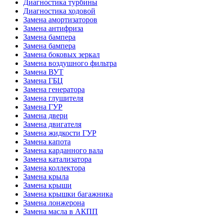
Диагностика турбины
Диагностика ходовой
Замена амортизаторов
Замена антифриза
Замена бампера
Замена бампера
Замена боковых зеркал
Замена воздушного фильтра
Замена ВУТ
Замена ГБЦ
Замена генератора
Замена глушителя
Замена ГУР
Замена двери
Замена двигателя
Замена жидкости ГУР
Замена капота
Замена карданного вала
Замена катализатора
Замена коллектора
Замена крыла
Замена крыши
Замена крышки багажника
Замена лонжерона
Замена масла в АКПП