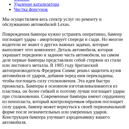
Удаление катализатора
Чистка форсунок
Мы осуществляем весь спектр услуг по ремонту и
обслужванию автомобилей Lexus.
Повреждения бампера нужно устранять оперативно, бампер
поглощает удары - амортизирует спереди и сзади. Но многие
водители не знают о других важных задачах, которые
выполняет этот компонент. Деталь автомобиля, которая
украшает переднюю и заднюю часть автомобиля, на самом
деле первые бамперы представляли собой стержни из стали
или листового металла. В 1905 году британский
автопроизводитель Фредерик Симмс решил защитить кузов
автомобиля от ударов, добавив перед ним перекладины,
чтобы поглощать силу столкновения. Эта идея быстро
прижилась. Бамперы в основном изготавливаливаются из
пластика, он более гибкий и поэтому лучше поглощает удары
при столкновении. Современные бамперы имеют сердцевину
из пенопласта, который контролируемым образом поглощает
силу ударов, бампер может вернуться к своей первоначальной
форме после незначительных или умеренных ударов.
Конструкция бампера улучшает аэродинамику вашего
автомобиля.