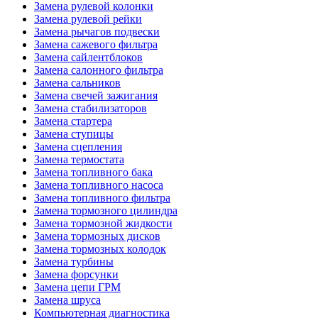
Замена рулевой колонки
Замена рулевой рейки
Замена рычагов подвески
Замена сажевого фильтра
Замена сайлентблоков
Замена салонного фильтра
Замена сальников
Замена свечей зажигания
Замена стабилизаторов
Замена стартера
Замена ступицы
Замена сцепления
Замена термостата
Замена топливного бака
Замена топливного насоса
Замена топливного фильтра
Замена тормозного цилиндра
Замена тормозной жидкости
Замена тормозных дисков
Замена тормозных колодок
Замена турбины
Замена форсунки
Замена цепи ГРМ
Замена шруса
Компьютерная диагностика