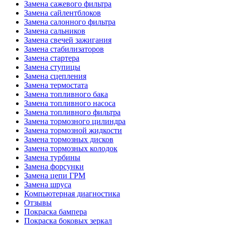
Замена сажевого фильтра
Замена сайлентблоков
Замена салонного фильтра
Замена сальников
Замена свечей зажигания
Замена стабилизаторов
Замена стартера
Замена ступицы
Замена сцепления
Замена термостата
Замена топливного бака
Замена топливного насоса
Замена топливного фильтра
Замена тормозного цилиндра
Замена тормозной жидкости
Замена тормозных дисков
Замена тормозных колодок
Замена турбины
Замена форсунки
Замена цепи ГРМ
Замена шруса
Компьютерная диагностика
Отзывы
Покраска бампера
Покраска боковых зеркал