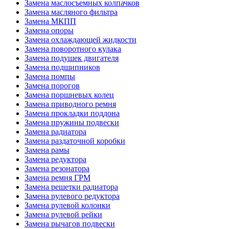
Замена маслосъемных колпачков
Замена масляного фильтра
Замена МКПП
Замена опоры
Замена охлаждающей жидкости
Замена поворотного кулака
Замена подушек двигателя
Замена подшипников
Замена помпы
Замена порогов
Замена поршневых колец
Замена приводного ремня
Замена прокладки поддона
Замена пружины подвески
Замена радиатора
Замена раздаточной коробки
Замена рамы
Замена редуктора
Замена резонатора
Замена ремня ГРМ
Замена решетки радиатора
Замена рулевого редуктора
Замена рулевой колонки
Замена рулевой рейки
Замена рычагов подвески