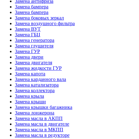
Замена антифриза
Замена бампера
Замена бампера
Замена боковых зеркал
Замена воздушного фильтра
Замена ВУТ
Замена ГБЦ
Замена генератора
Замена глушителя
Замена ГУР
Замена двери
Замена двигателя
Замена жидкости ГУР
Замена капота
Замена карданного вала
Замена катализатора
Замена коллектора
Замена крыла
Замена крыши
Замена крышки багажника
Замена лонжерона
Замена масла в АКПП
Замена масла в двигателе
Замена масла в МКПП
Замена масла в редукторе