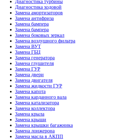
Диагностика турбины
Диагностика ходовой
Замена амортизаторов
Замена антифриза
Замена бампера
Замена бампера
Замена боковых зеркал
Замена воздушного фильтра
Замена ВУТ
Замена ГБЦ
Замена генератора
Замена глушителя
Замена ГУР
Замена двери
Замена двигателя
Замена жидкости ГУР
Замена капота
Замена карданного вала
Замена катализатора
Замена коллектора
Замена крыла
Замена крыши
Замена крышки багажника
Замена лонжерона
Замена масла в АКПП