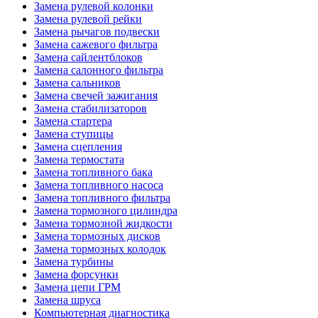
Замена рулевой колонки
Замена рулевой рейки
Замена рычагов подвески
Замена сажевого фильтра
Замена сайлентблоков
Замена салонного фильтра
Замена сальников
Замена свечей зажигания
Замена стабилизаторов
Замена стартера
Замена ступицы
Замена сцепления
Замена термостата
Замена топливного бака
Замена топливного насоса
Замена топливного фильтра
Замена тормозного цилиндра
Замена тормозной жидкости
Замена тормозных дисков
Замена тормозных колодок
Замена турбины
Замена форсунки
Замена цепи ГРМ
Замена шруса
Компьютерная диагностика