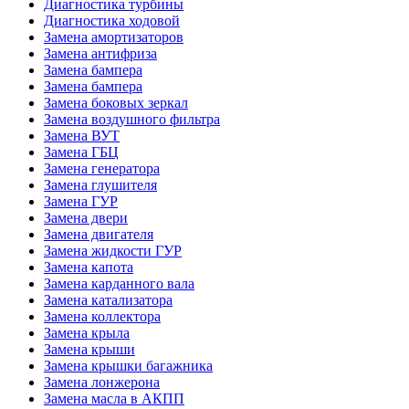
Диагностика турбины
Диагностика ходовой
Замена амортизаторов
Замена антифриза
Замена бампера
Замена бампера
Замена боковых зеркал
Замена воздушного фильтра
Замена ВУТ
Замена ГБЦ
Замена генератора
Замена глушителя
Замена ГУР
Замена двери
Замена двигателя
Замена жидкости ГУР
Замена капота
Замена карданного вала
Замена катализатора
Замена коллектора
Замена крыла
Замена крыши
Замена крышки багажника
Замена лонжерона
Замена масла в АКПП