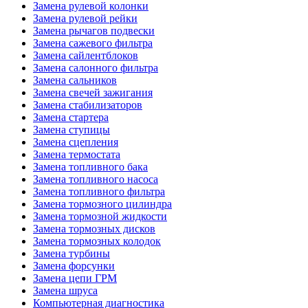
Замена рулевой колонки
Замена рулевой рейки
Замена рычагов подвески
Замена сажевого фильтра
Замена сайлентблоков
Замена салонного фильтра
Замена сальников
Замена свечей зажигания
Замена стабилизаторов
Замена стартера
Замена ступицы
Замена сцепления
Замена термостата
Замена топливного бака
Замена топливного насоса
Замена топливного фильтра
Замена тормозного цилиндра
Замена тормозной жидкости
Замена тормозных дисков
Замена тормозных колодок
Замена турбины
Замена форсунки
Замена цепи ГРМ
Замена шруса
Компьютерная диагностика