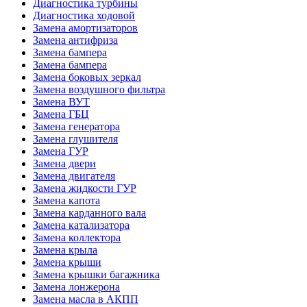
Диагностика турбины
Диагностика ходовой
Замена амортизаторов
Замена антифриза
Замена бампера
Замена бампера
Замена боковых зеркал
Замена воздушного фильтра
Замена ВУТ
Замена ГБЦ
Замена генератора
Замена глушителя
Замена ГУР
Замена двери
Замена двигателя
Замена жидкости ГУР
Замена капота
Замена карданного вала
Замена катализатора
Замена коллектора
Замена крыла
Замена крыши
Замена крышки багажника
Замена лонжерона
Замена масла в АКПП