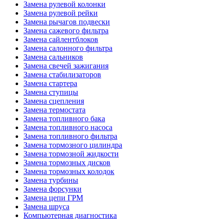
Замена рулевой колонки
Замена рулевой рейки
Замена рычагов подвески
Замена сажевого фильтра
Замена сайлентблоков
Замена салонного фильтра
Замена сальников
Замена свечей зажигания
Замена стабилизаторов
Замена стартера
Замена ступицы
Замена сцепления
Замена термостата
Замена топливного бака
Замена топливного насоса
Замена топливного фильтра
Замена тормозного цилиндра
Замена тормозной жидкости
Замена тормозных дисков
Замена тормозных колодок
Замена турбины
Замена форсунки
Замена цепи ГРМ
Замена шруса
Компьютерная диагностика