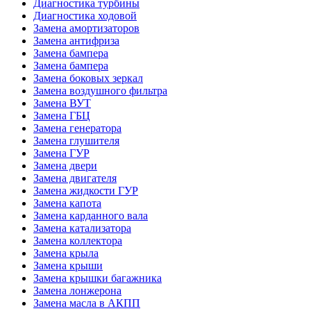
Диагностика турбины
Диагностика ходовой
Замена амортизаторов
Замена антифриза
Замена бампера
Замена бампера
Замена боковых зеркал
Замена воздушного фильтра
Замена ВУТ
Замена ГБЦ
Замена генератора
Замена глушителя
Замена ГУР
Замена двери
Замена двигателя
Замена жидкости ГУР
Замена капота
Замена карданного вала
Замена катализатора
Замена коллектора
Замена крыла
Замена крыши
Замена крышки багажника
Замена лонжерона
Замена масла в АКПП