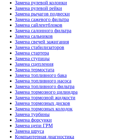
Замена рулевой колонки
Замена рулевой рейки
Замена рычагов подвески
Замена сажевого фильтра
Замена сайлентблоков
Замена салонного фильтра
Замена сальников
Замена свечей зажигания
Замена стабилизаторов
Замена стартера
Замена ступицы
Замена сцепления
Замена термостата
Замена топливного бака
Замена топливного насоса
Замена топливного фильтра
Замена тормозного цилиндра
Замена тормозной жидкости
Замена тормозных дисков
Замена тормозных колодок
Замена турбины
Замена форсунки
Замена цепи ГРМ
Замена шруса
Компьютерная диагностика