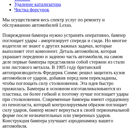
Удаление катализатора
Чистка форсунок
Мы осуществляем весь спектр услуг по ремонту и
обслужванию автомобилей Lexus.
Повреждения бампера нужно устранять оперативно, бампер
поглощает удары - амортизирует спереди и сзади. Но многие
водители не знают о других важных задачах, которые
выполняет этот компонент. Деталь автомобиля, которая
украшает переднюю и заднюю часть автомобиля, на самом
деле первые бамперы представляли собой стержни из стали
или листового металла. В 1905 году британский
автопроизводитель Фредерик Симмс решил защитить кузов
автомобиля от ударов, добавив перед ним перекладины,
чтобы поглощать силу столкновения. Эта идея быстро
прижилась. Бамперы в основном изготавливаливаются из
пластика, он более гибкий и поэтому лучше поглощает удары
при столкновении. Современные бамперы имеют сердцевину
из пенопласта, который контролируемым образом поглощает
силу ударов, бампер может вернуться к своей первоначальной
форме после незначительных или умеренных ударов.
Конструкция бампера улучшает аэродинамику вашего
автомобиля.