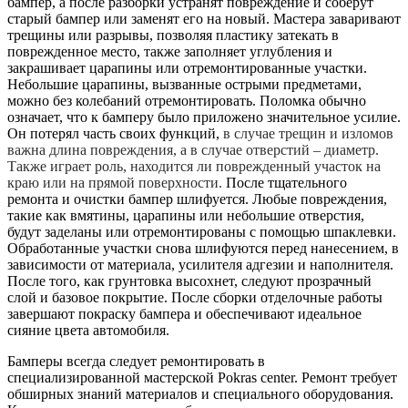
бампер, а после разборки устранят повреждение и соберут
старый бампер или заменят его на новый. Мастера заваривают
трещины или разрывы, позволяя пластику затекать в
поврежденное место, также заполняет углубления и
закрашивает царапины или отремонтированные участки.
Небольшие царапины, вызванные острыми предметами,
можно без колебаний отремонтировать. Поломка обычно
означает, что к бамперу было приложено значительное усилие.
Он потерял часть своих функций,
в случае трещин и изломов
важна длина повреждения, а в случае отверстий – диаметр.
Также играет роль, находится ли поврежденный участок на
краю или на прямой поверхности.
После тщательного
ремонта и очистки бампер шлифуется. Любые повреждения,
такие как вмятины, царапины или небольшие отверстия,
будут заделаны или отремонтированы с помощью шпаклевки.
Обработанные участки снова шлифуются перед нанесением, в
зависимости от материала, усилителя адгезии и наполнителя.
После того, как грунтовка высохнет, следуют прозрачный
слой и базовое покрытие. После сборки отделочные работы
завершают покраску бампера и обеспечивают идеальное
сияние цвета автомобиля.
Бамперы всегда следует ремонтировать в
специализированной мастерской Pokras center. Ремонт требует
обширных знаний материалов и специального оборудования.