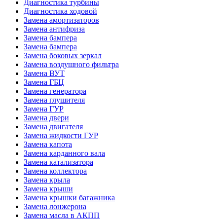
Диагностика турбины
Диагностика ходовой
Замена амортизаторов
Замена антифриза
Замена бампера
Замена бампера
Замена боковых зеркал
Замена воздушного фильтра
Замена ВУТ
Замена ГБЦ
Замена генератора
Замена глушителя
Замена ГУР
Замена двери
Замена двигателя
Замена жидкости ГУР
Замена капота
Замена карданного вала
Замена катализатора
Замена коллектора
Замена крыла
Замена крыши
Замена крышки багажника
Замена лонжерона
Замена масла в АКПП