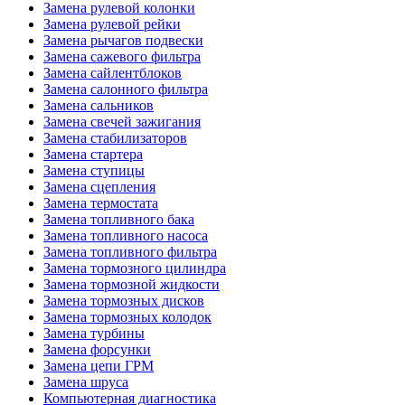
Замена рулевой колонки
Замена рулевой рейки
Замена рычагов подвески
Замена сажевого фильтра
Замена сайлентблоков
Замена салонного фильтра
Замена сальников
Замена свечей зажигания
Замена стабилизаторов
Замена стартера
Замена ступицы
Замена сцепления
Замена термостата
Замена топливного бака
Замена топливного насоса
Замена топливного фильтра
Замена тормозного цилиндра
Замена тормозной жидкости
Замена тормозных дисков
Замена тормозных колодок
Замена турбины
Замена форсунки
Замена цепи ГРМ
Замена шруса
Компьютерная диагностика