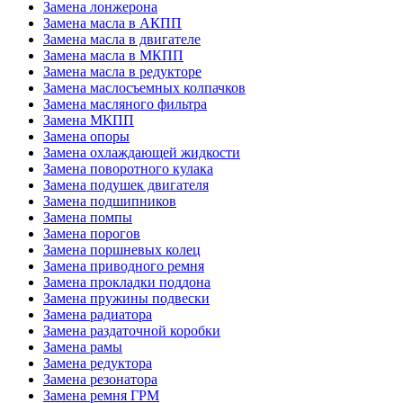
Замена лонжерона
Замена масла в АКПП
Замена масла в двигателе
Замена масла в МКПП
Замена масла в редукторе
Замена маслосъемных колпачков
Замена масляного фильтра
Замена МКПП
Замена опоры
Замена охлаждающей жидкости
Замена поворотного кулака
Замена подушек двигателя
Замена подшипников
Замена помпы
Замена порогов
Замена поршневых колец
Замена приводного ремня
Замена прокладки поддона
Замена пружины подвески
Замена радиатора
Замена раздаточной коробки
Замена рамы
Замена редуктора
Замена резонатора
Замена ремня ГРМ