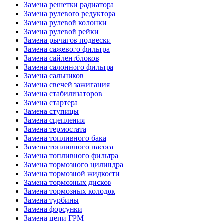
Замена решетки радиатора
Замена рулевого редуктора
Замена рулевой колонки
Замена рулевой рейки
Замена рычагов подвески
Замена сажевого фильтра
Замена сайлентблоков
Замена салонного фильтра
Замена сальников
Замена свечей зажигания
Замена стабилизаторов
Замена стартера
Замена ступицы
Замена сцепления
Замена термостата
Замена топливного бака
Замена топливного насоса
Замена топливного фильтра
Замена тормозного цилиндра
Замена тормозной жидкости
Замена тормозных дисков
Замена тормозных колодок
Замена турбины
Замена форсунки
Замена цепи ГРМ