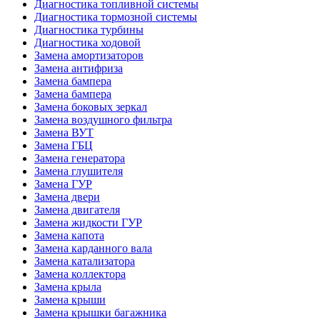
Диагностика топливной системы
Диагностика тормозной системы
Диагностика турбины
Диагностика ходовой
Замена амортизаторов
Замена антифриза
Замена бампера
Замена бампера
Замена боковых зеркал
Замена воздушного фильтра
Замена ВУТ
Замена ГБЦ
Замена генератора
Замена глушителя
Замена ГУР
Замена двери
Замена двигателя
Замена жидкости ГУР
Замена капота
Замена карданного вала
Замена катализатора
Замена коллектора
Замена крыла
Замена крыши
Замена крышки багажника