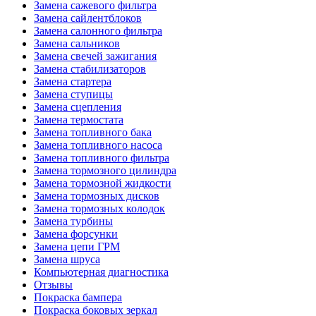
Замена сажевого фильтра
Замена сайлентблоков
Замена салонного фильтра
Замена сальников
Замена свечей зажигания
Замена стабилизаторов
Замена стартера
Замена ступицы
Замена сцепления
Замена термостата
Замена топливного бака
Замена топливного насоса
Замена топливного фильтра
Замена тормозного цилиндра
Замена тормозной жидкости
Замена тормозных дисков
Замена тормозных колодок
Замена турбины
Замена форсунки
Замена цепи ГРМ
Замена шруса
Компьютерная диагностика
Отзывы
Покраска бампера
Покраска боковых зеркал