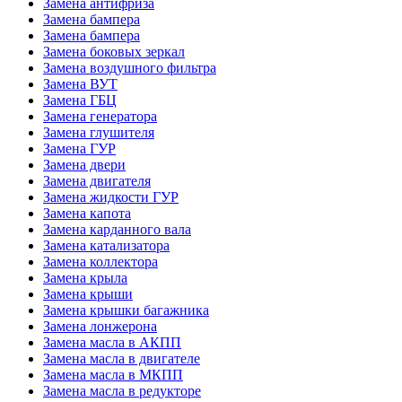
Замена антифриза
Замена бампера
Замена бампера
Замена боковых зеркал
Замена воздушного фильтра
Замена ВУТ
Замена ГБЦ
Замена генератора
Замена глушителя
Замена ГУР
Замена двери
Замена двигателя
Замена жидкости ГУР
Замена капота
Замена карданного вала
Замена катализатора
Замена коллектора
Замена крыла
Замена крыши
Замена крышки багажника
Замена лонжерона
Замена масла в АКПП
Замена масла в двигателе
Замена масла в МКПП
Замена масла в редукторе