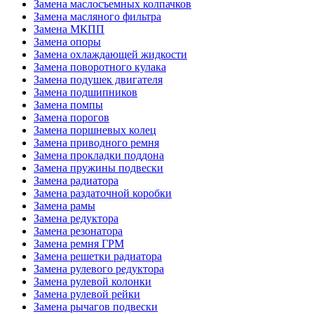
Замена маслосъемных колпачков
Замена масляного фильтра
Замена МКПП
Замена опоры
Замена охлаждающей жидкости
Замена поворотного кулака
Замена подушек двигателя
Замена подшипников
Замена помпы
Замена порогов
Замена поршневых колец
Замена приводного ремня
Замена прокладки поддона
Замена пружины подвески
Замена радиатора
Замена раздаточной коробки
Замена рамы
Замена редуктора
Замена резонатора
Замена ремня ГРМ
Замена решетки радиатора
Замена рулевого редуктора
Замена рулевой колонки
Замена рулевой рейки
Замена рычагов подвески