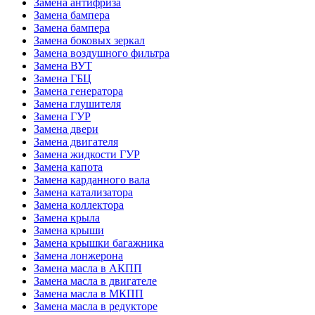
Замена антифриза
Замена бампера
Замена бампера
Замена боковых зеркал
Замена воздушного фильтра
Замена ВУТ
Замена ГБЦ
Замена генератора
Замена глушителя
Замена ГУР
Замена двери
Замена двигателя
Замена жидкости ГУР
Замена капота
Замена карданного вала
Замена катализатора
Замена коллектора
Замена крыла
Замена крыши
Замена крышки багажника
Замена лонжерона
Замена масла в АКПП
Замена масла в двигателе
Замена масла в МКПП
Замена масла в редукторе