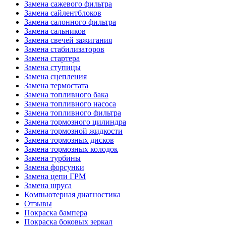
Замена сажевого фильтра
Замена сайлентблоков
Замена салонного фильтра
Замена сальников
Замена свечей зажигания
Замена стабилизаторов
Замена стартера
Замена ступицы
Замена сцепления
Замена термостата
Замена топливного бака
Замена топливного насоса
Замена топливного фильтра
Замена тормозного цилиндра
Замена тормозной жидкости
Замена тормозных дисков
Замена тормозных колодок
Замена турбины
Замена форсунки
Замена цепи ГРМ
Замена шруса
Компьютерная диагностика
Отзывы
Покраска бампера
Покраска боковых зеркал