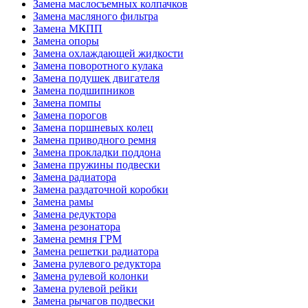
Замена маслосъемных колпачков
Замена масляного фильтра
Замена МКПП
Замена опоры
Замена охлаждающей жидкости
Замена поворотного кулака
Замена подушек двигателя
Замена подшипников
Замена помпы
Замена порогов
Замена поршневых колец
Замена приводного ремня
Замена прокладки поддона
Замена пружины подвески
Замена радиатора
Замена раздаточной коробки
Замена рамы
Замена редуктора
Замена резонатора
Замена ремня ГРМ
Замена решетки радиатора
Замена рулевого редуктора
Замена рулевой колонки
Замена рулевой рейки
Замена рычагов подвески