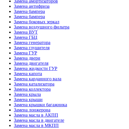
Замена амортизаторов
Замена антифриза
Замена бампера
Замена бампера
Замена боковых зеркал
Замена воздушного фильтра
Замена ВУТ
Замена ГБЦ
Замена генератора
Замена глушителя
Замена ГУР
Замена двери
Замена двигателя
Замена жидкости ГУР
Замена капота
Замена карданного вала
Замена катализатора
Замена коллектора
Замена крыла
Замена крыши
Замена крышки багажника
Замена лонжерона
Замена масла в АКПП
Замена масла в двигателе
Замена масла в МКПП