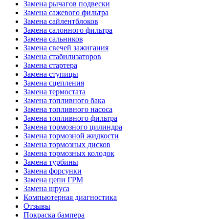
Замена рычагов подвески
Замена сажевого фильтра
Замена сайлентблоков
Замена салонного фильтра
Замена сальников
Замена свечей зажигания
Замена стабилизаторов
Замена стартера
Замена ступицы
Замена сцепления
Замена термостата
Замена топливного бака
Замена топливного насоса
Замена топливного фильтра
Замена тормозного цилиндра
Замена тормозной жидкости
Замена тормозных дисков
Замена тормозных колодок
Замена турбины
Замена форсунки
Замена цепи ГРМ
Замена шруса
Компьютерная диагностика
Отзывы
Покраска бампера