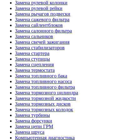
Замена рулевой колонки
Замена рулевой рейки
Замена рычагов подвески
Замена сажевого фильтра
Замена сайлентблоков
Замена салонного фильтра
Замена сальников
Замена свечей зажигания
Замена стабилизаторов
Замена стартера
Замена ступицы
Замена сцепления
Замена термостата
Замена топливного бака
Замена топливного насоса
Замена топливного фильтра
Замена тормозного цилиндра
Замена тормозной жидкости
Замена тормозных дисков
Замена тормозных колодок
Замена турбины
Замена форсунки
Замена цепи ГРМ
Замена шруса
Компьютерная диагностика