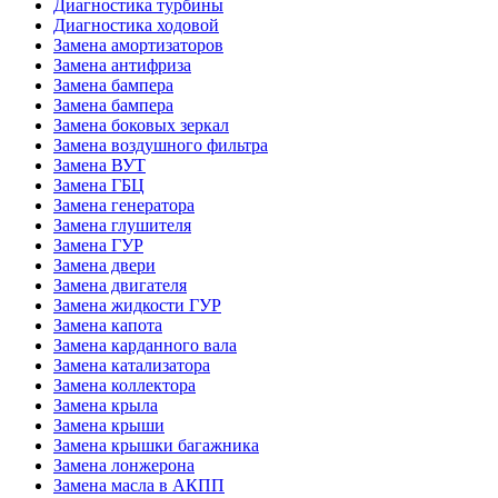
Диагностика турбины
Диагностика ходовой
Замена амортизаторов
Замена антифриза
Замена бампера
Замена бампера
Замена боковых зеркал
Замена воздушного фильтра
Замена ВУТ
Замена ГБЦ
Замена генератора
Замена глушителя
Замена ГУР
Замена двери
Замена двигателя
Замена жидкости ГУР
Замена капота
Замена карданного вала
Замена катализатора
Замена коллектора
Замена крыла
Замена крыши
Замена крышки багажника
Замена лонжерона
Замена масла в АКПП