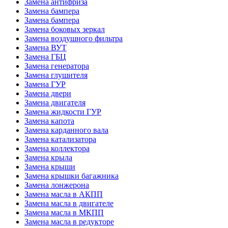
Замена антифриза
Замена бампера
Замена бампера
Замена боковых зеркал
Замена воздушного фильтра
Замена ВУТ
Замена ГБЦ
Замена генератора
Замена глушителя
Замена ГУР
Замена двери
Замена двигателя
Замена жидкости ГУР
Замена капота
Замена карданного вала
Замена катализатора
Замена коллектора
Замена крыла
Замена крыши
Замена крышки багажника
Замена лонжерона
Замена масла в АКПП
Замена масла в двигателе
Замена масла в МКПП
Замена масла в редукторе