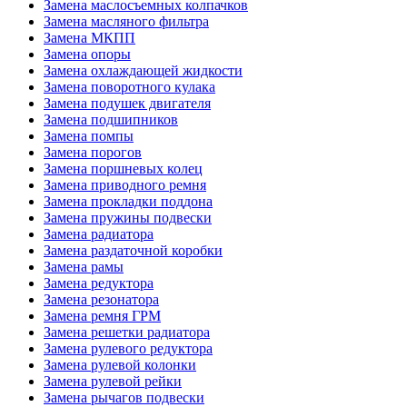
Замена маслосъемных колпачков
Замена масляного фильтра
Замена МКПП
Замена опоры
Замена охлаждающей жидкости
Замена поворотного кулака
Замена подушек двигателя
Замена подшипников
Замена помпы
Замена порогов
Замена поршневых колец
Замена приводного ремня
Замена прокладки поддона
Замена пружины подвески
Замена радиатора
Замена раздаточной коробки
Замена рамы
Замена редуктора
Замена резонатора
Замена ремня ГРМ
Замена решетки радиатора
Замена рулевого редуктора
Замена рулевой колонки
Замена рулевой рейки
Замена рычагов подвески