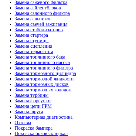
Замена сажевого фильтра
Замена сайлентблоков
Замена салонного фильтра
Замена сальников
Замена свечей зажигания
Замена стабилизаторов
Замена стартера
Замена ступицы
Замена сцепления
Замена термостата
Замена топливного бака
Замена топливного насоса
Замена топливного фильтра
Замена тормозного цилиндра
Замена тормозной жидкости
Замена тормозных дисков
Замена тормозных колодок
Замена турбины
Замена форсунки
Замена цепи ГРМ
Замена шруса
Компьютерная диагностика
Отзывы
Покраска бампера
Покраска боковых зеркал