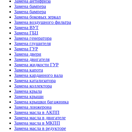
Замена антифриза
Замена бампера
Замена бампера
Замена боковых зеркал
Замена воздушного фильтра
Замена ВУТ
Замена ГБЦ
Замена генератора
Замена глушителя
Замена ГУР
Замена двери
Замена двигателя
Замена жидкости ГУР
Замена капота
Замена карданного вала
Замена катализатора
Замена коллектора
Замена крыла
Замена крыши
Замена крышки багажника
Замена лонжерона
Замена масла в АКПП
Замена масла в двигателе
Замена масла в МКПП
Замена масла в редукторе