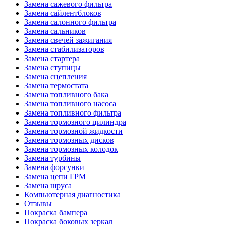
Замена сажевого фильтра
Замена сайлентблоков
Замена салонного фильтра
Замена сальников
Замена свечей зажигания
Замена стабилизаторов
Замена стартера
Замена ступицы
Замена сцепления
Замена термостата
Замена топливного бака
Замена топливного насоса
Замена топливного фильтра
Замена тормозного цилиндра
Замена тормозной жидкости
Замена тормозных дисков
Замена тормозных колодок
Замена турбины
Замена форсунки
Замена цепи ГРМ
Замена шруса
Компьютерная диагностика
Отзывы
Покраска бампера
Покраска боковых зеркал