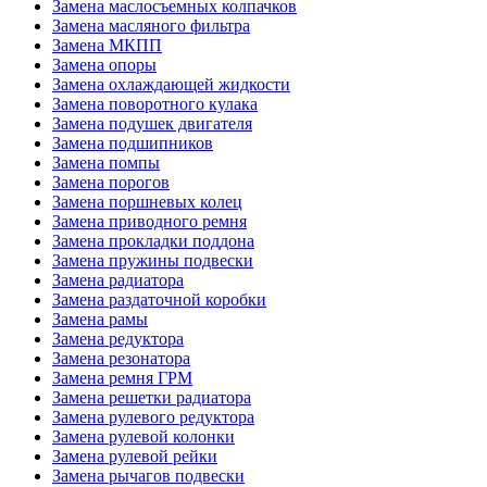
Замена маслосъемных колпачков
Замена масляного фильтра
Замена МКПП
Замена опоры
Замена охлаждающей жидкости
Замена поворотного кулака
Замена подушек двигателя
Замена подшипников
Замена помпы
Замена порогов
Замена поршневых колец
Замена приводного ремня
Замена прокладки поддона
Замена пружины подвески
Замена радиатора
Замена раздаточной коробки
Замена рамы
Замена редуктора
Замена резонатора
Замена ремня ГРМ
Замена решетки радиатора
Замена рулевого редуктора
Замена рулевой колонки
Замена рулевой рейки
Замена рычагов подвески