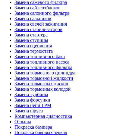
Замена сажевого фильтра
Замена сайлентблоков
Замена салонного фильтра
Замена сальников
Замена свечей зажигания
Замена стабилизаторов
Замена стартера
Замена ступицы
Замена сцепления
Замена термостата
Замена топливного бака
Замена топливного насоса
Замена топливного фильтра
Замена тормозного цилиндра
Замена тормозной жидкости
Замена тормозных дисков
Замена тормозных колодок
Замена турбины
Замена форсунки
Замена цепи ГРМ
Замена шруса
Компьютерная диагностика
Отзывы
Покраска бампера
Покраска боковых зеркал