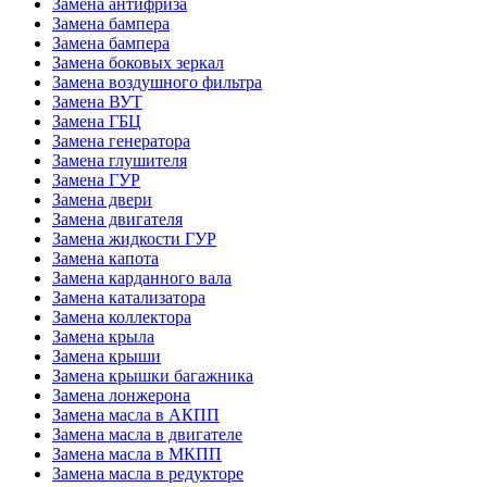
Замена антифриза
Замена бампера
Замена бампера
Замена боковых зеркал
Замена воздушного фильтра
Замена ВУТ
Замена ГБЦ
Замена генератора
Замена глушителя
Замена ГУР
Замена двери
Замена двигателя
Замена жидкости ГУР
Замена капота
Замена карданного вала
Замена катализатора
Замена коллектора
Замена крыла
Замена крыши
Замена крышки багажника
Замена лонжерона
Замена масла в АКПП
Замена масла в двигателе
Замена масла в МКПП
Замена масла в редукторе