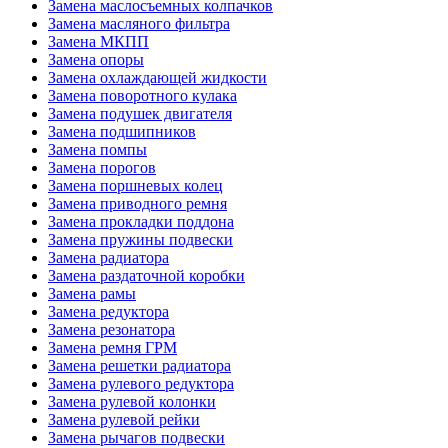
Замена маслосъемных колпачков
Замена масляного фильтра
Замена МКПП
Замена опоры
Замена охлаждающей жидкости
Замена поворотного кулака
Замена подушек двигателя
Замена подшипников
Замена помпы
Замена порогов
Замена поршневых колец
Замена приводного ремня
Замена прокладки поддона
Замена пружины подвески
Замена радиатора
Замена раздаточной коробки
Замена рамы
Замена редуктора
Замена резонатора
Замена ремня ГРМ
Замена решетки радиатора
Замена рулевого редуктора
Замена рулевой колонки
Замена рулевой рейки
Замена рычагов подвески