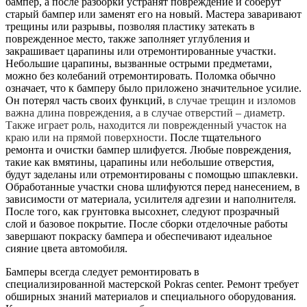
бампер, а после разборки устранят повреждение и соберут
старый бампер или заменят его на новый. Мастера заваривают
трещины или разрывы, позволяя пластику затекать в
поврежденное место, также заполняет углубления и
закрашивает царапины или отремонтированные участки.
Небольшие царапины, вызванные острыми предметами,
можно без колебаний отремонтировать. Поломка обычно
означает, что к бамперу было приложено значительное усилие.
Он потерял часть своих функций,
в случае трещин и изломов
важна длина повреждения, а в случае отверстий – диаметр.
Также играет роль, находится ли поврежденный участок на
краю или на прямой поверхности.
После тщательного
ремонта и очистки бампер шлифуется. Любые повреждения,
такие как вмятины, царапины или небольшие отверстия,
будут заделаны или отремонтированы с помощью шпаклевки.
Обработанные участки снова шлифуются перед нанесением, в
зависимости от материала, усилителя адгезии и наполнителя.
После того, как грунтовка высохнет, следуют прозрачный
слой и базовое покрытие. После сборки отделочные работы
завершают покраску бампера и обеспечивают идеальное
сияние цвета автомобиля.
Бамперы всегда следует ремонтировать в
специализированной мастерской Pokras center. Ремонт требует
обширных знаний материалов и специального оборудования.