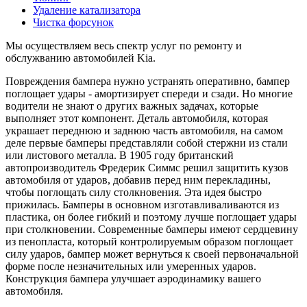
Удаление катализатора
Чистка форсунок
Мы осуществляем весь спектр услуг по ремонту и
обслужванию автомобилей Kia.
Повреждения бампера нужно устранять оперативно, бампер
поглощает удары - амортизирует спереди и сзади. Но многие
водители не знают о других важных задачах, которые
выполняет этот компонент. Деталь автомобиля, которая
украшает переднюю и заднюю часть автомобиля, на самом
деле первые бамперы представляли собой стержни из стали
или листового металла. В 1905 году британский
автопроизводитель Фредерик Симмс решил защитить кузов
автомобиля от ударов, добавив перед ним перекладины,
чтобы поглощать силу столкновения. Эта идея быстро
прижилась. Бамперы в основном изготавливаливаются из
пластика, он более гибкий и поэтому лучше поглощает удары
при столкновении. Современные бамперы имеют сердцевину
из пенопласта, который контролируемым образом поглощает
силу ударов, бампер может вернуться к своей первоначальной
форме после незначительных или умеренных ударов.
Конструкция бампера улучшает аэродинамику вашего
автомобиля.