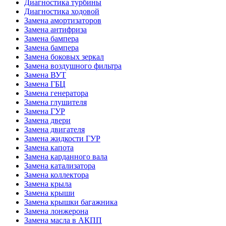
Диагностика турбины
Диагностика ходовой
Замена амортизаторов
Замена антифриза
Замена бампера
Замена бампера
Замена боковых зеркал
Замена воздушного фильтра
Замена ВУТ
Замена ГБЦ
Замена генератора
Замена глушителя
Замена ГУР
Замена двери
Замена двигателя
Замена жидкости ГУР
Замена капота
Замена карданного вала
Замена катализатора
Замена коллектора
Замена крыла
Замена крыши
Замена крышки багажника
Замена лонжерона
Замена масла в АКПП