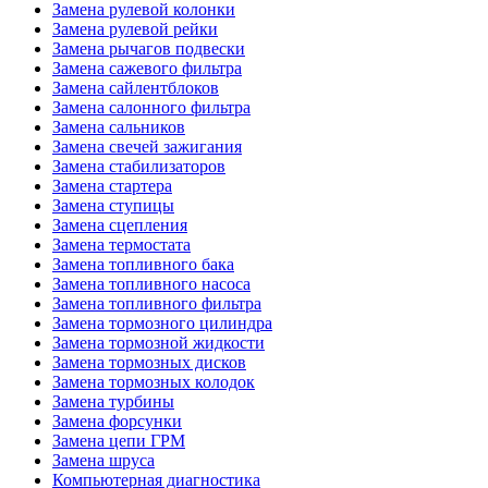
Замена рулевой колонки
Замена рулевой рейки
Замена рычагов подвески
Замена сажевого фильтра
Замена сайлентблоков
Замена салонного фильтра
Замена сальников
Замена свечей зажигания
Замена стабилизаторов
Замена стартера
Замена ступицы
Замена сцепления
Замена термостата
Замена топливного бака
Замена топливного насоса
Замена топливного фильтра
Замена тормозного цилиндра
Замена тормозной жидкости
Замена тормозных дисков
Замена тормозных колодок
Замена турбины
Замена форсунки
Замена цепи ГРМ
Замена шруса
Компьютерная диагностика