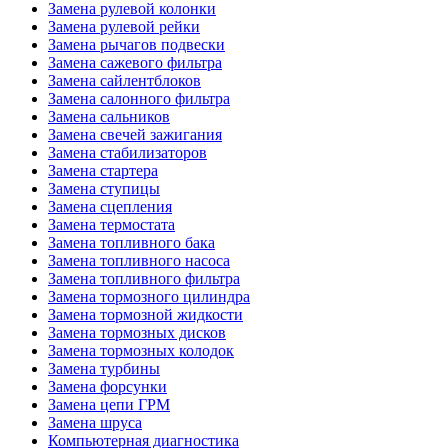
Замена рулевой колонки
Замена рулевой рейки
Замена рычагов подвески
Замена сажевого фильтра
Замена сайлентблоков
Замена салонного фильтра
Замена сальников
Замена свечей зажигания
Замена стабилизаторов
Замена стартера
Замена ступицы
Замена сцепления
Замена термостата
Замена топливного бака
Замена топливного насоса
Замена топливного фильтра
Замена тормозного цилиндра
Замена тормозной жидкости
Замена тормозных дисков
Замена тормозных колодок
Замена турбины
Замена форсунки
Замена цепи ГРМ
Замена шруса
Компьютерная диагностика