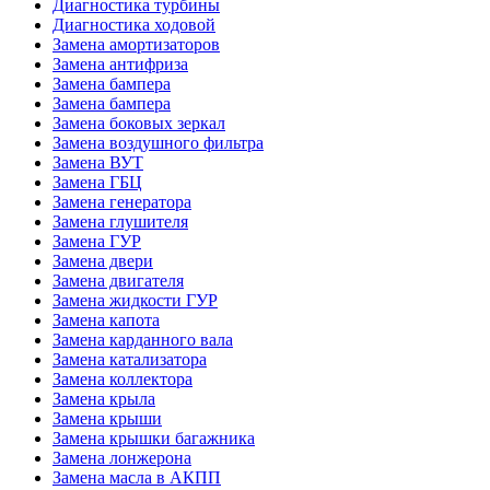
Диагностика турбины
Диагностика ходовой
Замена амортизаторов
Замена антифриза
Замена бампера
Замена бампера
Замена боковых зеркал
Замена воздушного фильтра
Замена ВУТ
Замена ГБЦ
Замена генератора
Замена глушителя
Замена ГУР
Замена двери
Замена двигателя
Замена жидкости ГУР
Замена капота
Замена карданного вала
Замена катализатора
Замена коллектора
Замена крыла
Замена крыши
Замена крышки багажника
Замена лонжерона
Замена масла в АКПП