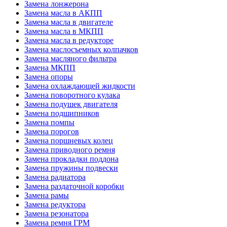
Замена лонжерона
Замена масла в АКПП
Замена масла в двигателе
Замена масла в МКПП
Замена масла в редукторе
Замена маслосъемных колпачков
Замена масляного фильтра
Замена МКПП
Замена опоры
Замена охлаждающей жидкости
Замена поворотного кулака
Замена подушек двигателя
Замена подшипников
Замена помпы
Замена порогов
Замена поршневых колец
Замена приводного ремня
Замена прокладки поддона
Замена пружины подвески
Замена радиатора
Замена раздаточной коробки
Замена рамы
Замена редуктора
Замена резонатора
Замена ремня ГРМ