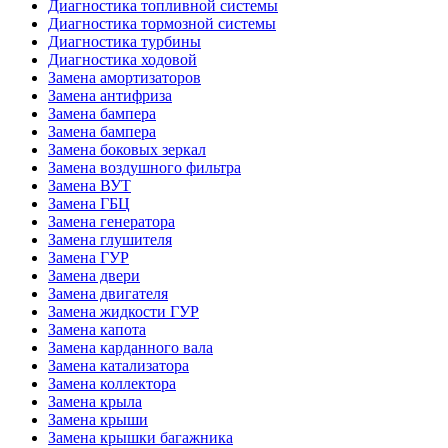
Диагностика топливной системы
Диагностика тормозной системы
Диагностика турбины
Диагностика ходовой
Замена амортизаторов
Замена антифриза
Замена бампера
Замена бампера
Замена боковых зеркал
Замена воздушного фильтра
Замена ВУТ
Замена ГБЦ
Замена генератора
Замена глушителя
Замена ГУР
Замена двери
Замена двигателя
Замена жидкости ГУР
Замена капота
Замена карданного вала
Замена катализатора
Замена коллектора
Замена крыла
Замена крыши
Замена крышки багажника