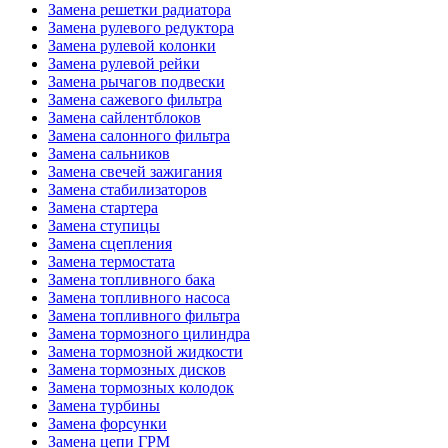
Замена решетки радиатора
Замена рулевого редуктора
Замена рулевой колонки
Замена рулевой рейки
Замена рычагов подвески
Замена сажевого фильтра
Замена сайлентблоков
Замена салонного фильтра
Замена сальников
Замена свечей зажигания
Замена стабилизаторов
Замена стартера
Замена ступицы
Замена сцепления
Замена термостата
Замена топливного бака
Замена топливного насоса
Замена топливного фильтра
Замена тормозного цилиндра
Замена тормозной жидкости
Замена тормозных дисков
Замена тормозных колодок
Замена турбины
Замена форсунки
Замена цепи ГРМ