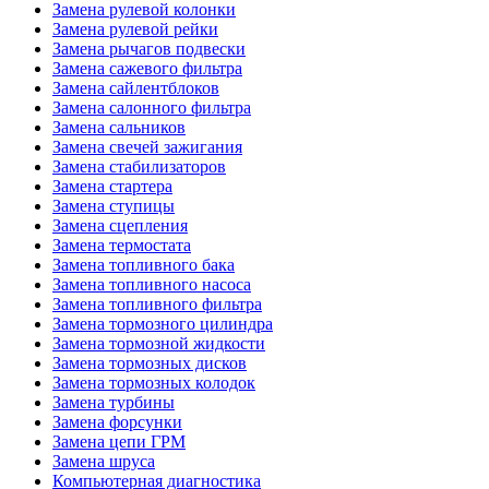
Замена рулевой колонки
Замена рулевой рейки
Замена рычагов подвески
Замена сажевого фильтра
Замена сайлентблоков
Замена салонного фильтра
Замена сальников
Замена свечей зажигания
Замена стабилизаторов
Замена стартера
Замена ступицы
Замена сцепления
Замена термостата
Замена топливного бака
Замена топливного насоса
Замена топливного фильтра
Замена тормозного цилиндра
Замена тормозной жидкости
Замена тормозных дисков
Замена тормозных колодок
Замена турбины
Замена форсунки
Замена цепи ГРМ
Замена шруса
Компьютерная диагностика