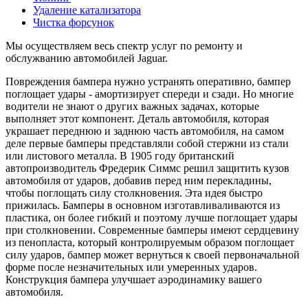
Удаление катализатора
Чистка форсунок
Мы осуществляем весь спектр услуг по ремонту и
обслужванию автомобилей Jaguar.
Повреждения бампера нужно устранять оперативно, бампер
поглощает удары - амортизирует спереди и сзади. Но многие
водители не знают о других важных задачах, которые
выполняет этот компонент. Деталь автомобиля, которая
украшает переднюю и заднюю часть автомобиля, на самом
деле первые бамперы представляли собой стержни из стали
или листового металла. В 1905 году британский
автопроизводитель Фредерик Симмс решил защитить кузов
автомобиля от ударов, добавив перед ним перекладины,
чтобы поглощать силу столкновения. Эта идея быстро
прижилась. Бамперы в основном изготавливаливаются из
пластика, он более гибкий и поэтому лучше поглощает удары
при столкновении. Современные бамперы имеют сердцевину
из пенопласта, который контролируемым образом поглощает
силу ударов, бампер может вернуться к своей первоначальной
форме после незначительных или умеренных ударов.
Конструкция бампера улучшает аэродинамику вашего
автомобиля.