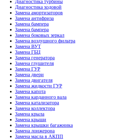
Диагностика турбины
Диагностика ходовой
Замена амортизаторов
Замена антифриза
Замена бампера
Замена бампера
Замена боковых зеркал
Замена воздушного фильтра
Замена ВУТ
Замена ГБЦ
Замена генератора
Замена глушителя
Замена ГУР
Замена двери
Замена двигателя
Замена жидкости ГУР
Замена капота
Замена карданного вала
Замена катализатора
Замена коллектора
Замена крыла
Замена крыши
Замена крышки багажника
Замена лонжерона
Замена масла в АКПП