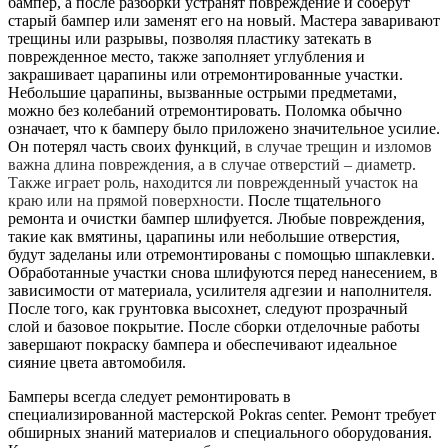
бампер, а после разборки устранят повреждение и соберут
старый бампер или заменят его на новый. Мастера заваривают
трещины или разрывы, позволяя пластику затекать в
поврежденное место, также заполняет углубления и
закрашивает царапины или отремонтированные участки.
Небольшие царапины, вызванные острыми предметами,
можно без колебаний отремонтировать. Поломка обычно
означает, что к бамперу было приложено значительное усилие.
Он потерял часть своих функций,
в случае трещин и изломов
важна длина повреждения, а в случае отверстий – диаметр.
Также играет роль, находится ли поврежденный участок на
краю или на прямой поверхности.
После тщательного
ремонта и очистки бампер шлифуется. Любые повреждения,
такие как вмятины, царапины или небольшие отверстия,
будут заделаны или отремонтированы с помощью шпаклевки.
Обработанные участки снова шлифуются перед нанесением, в
зависимости от материала, усилителя адгезии и наполнителя.
После того, как грунтовка высохнет, следуют прозрачный
слой и базовое покрытие. После сборки отделочные работы
завершают покраску бампера и обеспечивают идеальное
сияние цвета автомобиля.
Бамперы всегда следует ремонтировать в
специализированной мастерской Pokras center. Ремонт требует
обширных знаний материалов и специального оборудования.