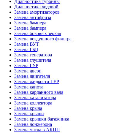
Диагностика турбины
Диагностика ходовой
Замена амортизаторов
Замена антифриза
Замена бампера
Замена бампера
Замена боковых зеркал
Замена воздушного фильтра
Замена ВУТ
Замена ГБЦ
Замена генератора
Замена глушителя
Замена ГУР
Замена двери
Замена двигателя
Замена жидкости ГУР
Замена капота
Замена карданного вала
Замена катализатора
Замена коллектора
Замена крыла
Замена крыши
Замена крышки багажника
Замена лонжерона
Замена масла в АКПП