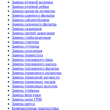
Замена рулевой колонки
Замена рулевой рейки
Замена рычагов подвески
Замена сажевого фильтра
Замена сайлентблоков
Замена салонного фильтра
Замена сальников
Замена свечей зажигания
Замена стабилизаторов
Замена стартера
Замена ступицы
Замена сцепления
Замена термостата
Замена топливного бака
Замена топливного насоса
Замена топливного фильтра
Замена тормозного цилиндра
Замена тормозной жидкости
Замена тормозных дисков
Замена тормозных колодок
Замена турбины
Замена форсунки
Замена цепи ГРМ
Замена шруса
Компьютерная диагностика