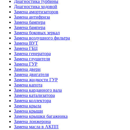
Диагностика турбины
Диагностика ходовой
Замена амортизаторов
Замена антифриза
Замена бампера
Замена бампера
Замена боковых зеркал
Замена воздушного фильтра
Замена ВУТ
Замена ГБЦ
Замена генератора
Замена глушителя
Замена ГУР
Замена двери
Замена двигателя
Замена жидкости ГУР
Замена капота
Замена карданного вала
Замена катализатора
Замена коллектора
Замена крыла
Замена крыши
Замена крышки багажника
Замена лонжерона
Замена масла в АКПП