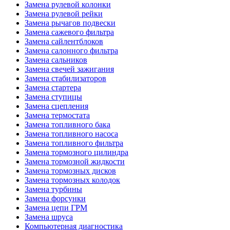
Замена рулевой колонки
Замена рулевой рейки
Замена рычагов подвески
Замена сажевого фильтра
Замена сайлентблоков
Замена салонного фильтра
Замена сальников
Замена свечей зажигания
Замена стабилизаторов
Замена стартера
Замена ступицы
Замена сцепления
Замена термостата
Замена топливного бака
Замена топливного насоса
Замена топливного фильтра
Замена тормозного цилиндра
Замена тормозной жидкости
Замена тормозных дисков
Замена тормозных колодок
Замена турбины
Замена форсунки
Замена цепи ГРМ
Замена шруса
Компьютерная диагностика