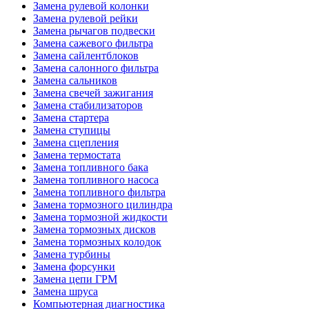
Замена рулевой колонки
Замена рулевой рейки
Замена рычагов подвески
Замена сажевого фильтра
Замена сайлентблоков
Замена салонного фильтра
Замена сальников
Замена свечей зажигания
Замена стабилизаторов
Замена стартера
Замена ступицы
Замена сцепления
Замена термостата
Замена топливного бака
Замена топливного насоса
Замена топливного фильтра
Замена тормозного цилиндра
Замена тормозной жидкости
Замена тормозных дисков
Замена тормозных колодок
Замена турбины
Замена форсунки
Замена цепи ГРМ
Замена шруса
Компьютерная диагностика