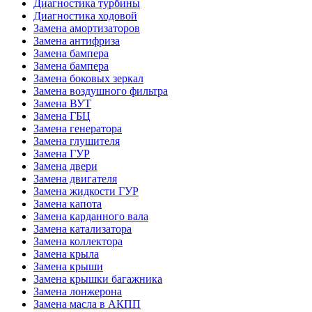
Диагностика турбины
Диагностика ходовой
Замена амортизаторов
Замена антифриза
Замена бампера
Замена бампера
Замена боковых зеркал
Замена воздушного фильтра
Замена ВУТ
Замена ГБЦ
Замена генератора
Замена глушителя
Замена ГУР
Замена двери
Замена двигателя
Замена жидкости ГУР
Замена капота
Замена карданного вала
Замена катализатора
Замена коллектора
Замена крыла
Замена крыши
Замена крышки багажника
Замена лонжерона
Замена масла в АКПП