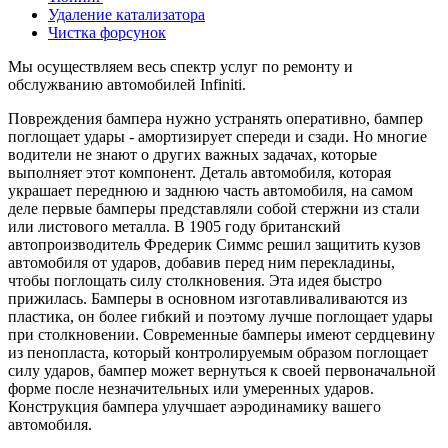
Удаление катализатора
Чистка форсунок
Мы осуществляем весь спектр услуг по ремонту и
обслужванию автомобилей Infiniti.
Повреждения бампера нужно устранять оперативно, бампер
поглощает удары - амортизирует спереди и сзади. Но многие
водители не знают о других важных задачах, которые
выполняет этот компонент. Деталь автомобиля, которая
украшает переднюю и заднюю часть автомобиля, на самом
деле первые бамперы представляли собой стержни из стали
или листового металла. В 1905 году британский
автопроизводитель Фредерик Симмс решил защитить кузов
автомобиля от ударов, добавив перед ним перекладины,
чтобы поглощать силу столкновения. Эта идея быстро
прижилась. Бамперы в основном изготавливаливаются из
пластика, он более гибкий и поэтому лучше поглощает удары
при столкновении. Современные бамперы имеют сердцевину
из пенопласта, который контролируемым образом поглощает
силу ударов, бампер может вернуться к своей первоначальной
форме после незначительных или умеренных ударов.
Конструкция бампера улучшает аэродинамику вашего
автомобиля.