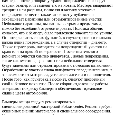
бампер, а после разборки устранят повреждение и соберут
старый бампер или заменят его на новый. Мастера заваривают
трещины или разрывы, позволяя пластику затекать в
поврежденное место, также заполняет углубления и
закрашивает царапины или отремонтированные участки.
Небольшие царапины, вызванные острыми предметами,
можно без колебаний отремонтировать. Поломка обычно
означает, что к бамперу было приложено значительное усилие.
Он потерял часть своих функций,
в случае трещин и изломов
важна длина повреждения, а в случае отверстий – диаметр.
Также играет роль, находится ли поврежденный участок на
краю или на прямой поверхности.
После тщательного
ремонта и очистки бампер шлифуется. Любые повреждения,
такие как вмятины, царапины или небольшие отверстия,
будут заделаны или отремонтированы с помощью шпаклевки.
Обработанные участки снова шлифуются перед нанесением, в
зависимости от материала, усилителя адгезии и наполнителя.
После того, как грунтовка высохнет, следуют прозрачный
слой и базовое покрытие. После сборки отделочные работы
завершают покраску бампера и обеспечивают идеальное
сияние цвета автомобиля.
Бамперы всегда следует ремонтировать в
специализированной мастерской Pokras center. Ремонт требует
обширных знаний материалов и специального оборудования.