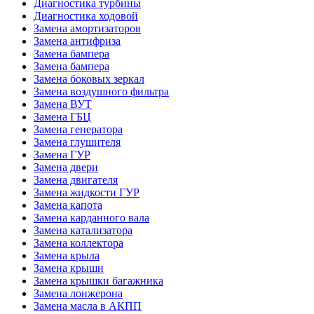
Диагностика турбины
Диагностика ходовой
Замена амортизаторов
Замена антифриза
Замена бампера
Замена бампера
Замена боковых зеркал
Замена воздушного фильтра
Замена ВУТ
Замена ГБЦ
Замена генератора
Замена глушителя
Замена ГУР
Замена двери
Замена двигателя
Замена жидкости ГУР
Замена капота
Замена карданного вала
Замена катализатора
Замена коллектора
Замена крыла
Замена крыши
Замена крышки багажника
Замена лонжерона
Замена масла в АКПП