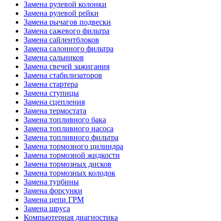
Замена рулевой колонки
Замена рулевой рейки
Замена рычагов подвески
Замена сажевого фильтра
Замена сайлентблоков
Замена салонного фильтра
Замена сальников
Замена свечей зажигания
Замена стабилизаторов
Замена стартера
Замена ступицы
Замена сцепления
Замена термостата
Замена топливного бака
Замена топливного насоса
Замена топливного фильтра
Замена тормозного цилиндра
Замена тормозной жидкости
Замена тормозных дисков
Замена тормозных колодок
Замена турбины
Замена форсунки
Замена цепи ГРМ
Замена шруса
Компьютерная диагностика