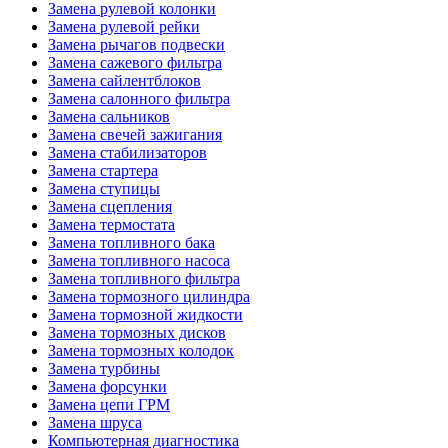
Замена рулевой колонки
Замена рулевой рейки
Замена рычагов подвески
Замена сажевого фильтра
Замена сайлентблоков
Замена салонного фильтра
Замена сальников
Замена свечей зажигания
Замена стабилизаторов
Замена стартера
Замена ступицы
Замена сцепления
Замена термостата
Замена топливного бака
Замена топливного насоса
Замена топливного фильтра
Замена тормозного цилиндра
Замена тормозной жидкости
Замена тормозных дисков
Замена тормозных колодок
Замена турбины
Замена форсунки
Замена цепи ГРМ
Замена шруса
Компьютерная диагностика