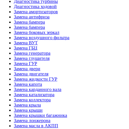
Диагностика турбины
Диагностика ходовой
Замена амортизаторов
Замена антифриза
Замена бампера
Замена бампера
Замена боковых зеркал
Замена воздушного фильтра
Замена ВУТ
Замена ГБЦ
Замена генератора
Замена глушителя
Замена ГУР
Замена двери
Замена двигателя
Замена жидкости ГУР
Замена капота
Замена карданного вала
Замена катализатора
Замена коллектора
Замена крыла
Замена крыши
Замена крышки багажника
Замена лонжерона
Замена масла в АКПП