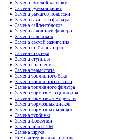
Замена рулевой колонки
Замена рулевой рейки
Замена рычагов подвески
Замена сажевого фильтра
Замена сайлентблоков
Замена салонного фильтра
Замена сальников
Замена свечей зажигания
Замена стабилизаторов
Замена стартера
Замена ступицы
Замена сцепления
Замена термостата
Замена топливного бака
Замена топливного насоса
Замена топливного фильтра
Замена тормозного цилиндра
Замена тормозной жидкости
Замена тормозных дисков
Замена тормозных колодок
Замена турбины
Замена форсунки
Замена цепи ГРМ
Замена шруса
Компьютерная диагностика