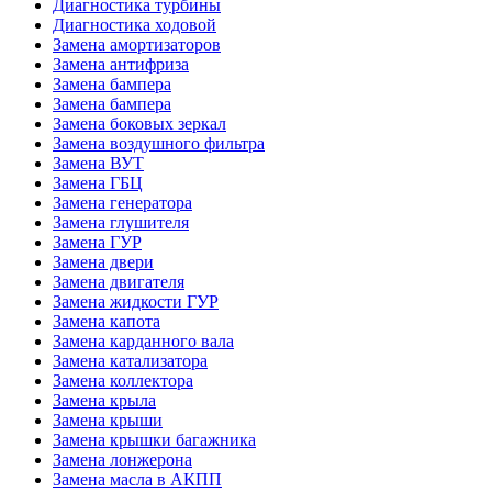
Диагностика турбины
Диагностика ходовой
Замена амортизаторов
Замена антифриза
Замена бампера
Замена бампера
Замена боковых зеркал
Замена воздушного фильтра
Замена ВУТ
Замена ГБЦ
Замена генератора
Замена глушителя
Замена ГУР
Замена двери
Замена двигателя
Замена жидкости ГУР
Замена капота
Замена карданного вала
Замена катализатора
Замена коллектора
Замена крыла
Замена крыши
Замена крышки багажника
Замена лонжерона
Замена масла в АКПП