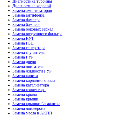
Диагностика турбины
Диагностика ходовой
Замена амортизаторов
Замена антифриза
Замена бампера
Замена бампера
Замена боковых зеркал
Замена воздушного фильтра
Замена ВУТ
Замена ГБЦ
Замена генератора
Замена глушителя
Замена ГУР
Замена двери
Замена двигателя
Замена жидкости ГУР
Замена капота
Замена карданного вала
Замена катализатора
Замена коллектора
Замена крыла
Замена крыши
Замена крышки багажника
Замена лонжерона
Замена масла в АКПП