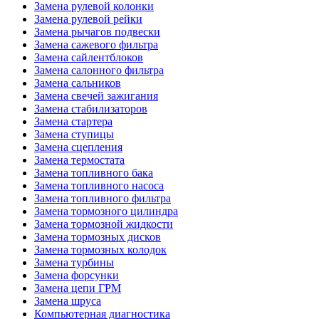
Замена рулевой колонки
Замена рулевой рейки
Замена рычагов подвески
Замена сажевого фильтра
Замена сайлентблоков
Замена салонного фильтра
Замена сальников
Замена свечей зажигания
Замена стабилизаторов
Замена стартера
Замена ступицы
Замена сцепления
Замена термостата
Замена топливного бака
Замена топливного насоса
Замена топливного фильтра
Замена тормозного цилиндра
Замена тормозной жидкости
Замена тормозных дисков
Замена тормозных колодок
Замена турбины
Замена форсунки
Замена цепи ГРМ
Замена шруса
Компьютерная диагностика