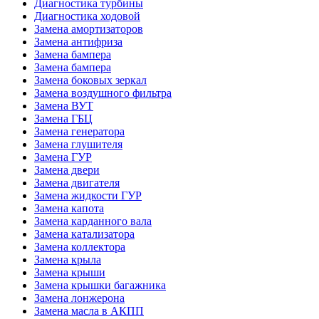
Диагностика турбины
Диагностика ходовой
Замена амортизаторов
Замена антифриза
Замена бампера
Замена бампера
Замена боковых зеркал
Замена воздушного фильтра
Замена ВУТ
Замена ГБЦ
Замена генератора
Замена глушителя
Замена ГУР
Замена двери
Замена двигателя
Замена жидкости ГУР
Замена капота
Замена карданного вала
Замена катализатора
Замена коллектора
Замена крыла
Замена крыши
Замена крышки багажника
Замена лонжерона
Замена масла в АКПП