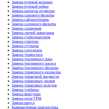
Замена рулевой колонки
Замена рулевой рейки
Замена рычагов подвески
Замена сажевого фильтра
Замена сайлентблоков
Замена салонного фильтра
Замена сальников
Замена свечей зажигания
Замена стабилизаторов
Замена стартера
Замена ступицы
Замена сцепления
Замена термостата
Замена топливного бака
Замена топливного насоса
Замена топливного фильтра
Замена тормозного цилиндра
Замена тормозной жидкости
Замена тормозных дисков
Замена тормозных колодок
Замена турбины
Замена форсунки
Замена цепи ГРМ
Замена шруса
Компьютерная диагностика