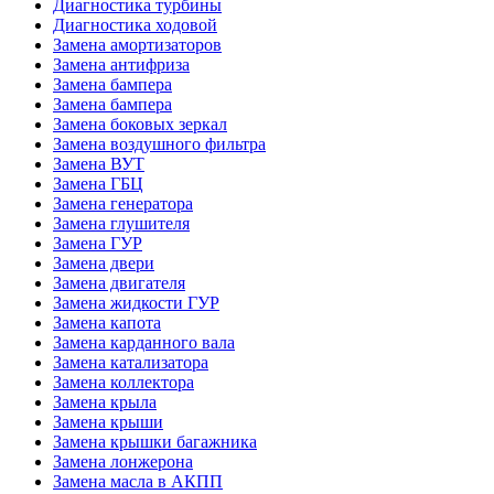
Диагностика турбины
Диагностика ходовой
Замена амортизаторов
Замена антифриза
Замена бампера
Замена бампера
Замена боковых зеркал
Замена воздушного фильтра
Замена ВУТ
Замена ГБЦ
Замена генератора
Замена глушителя
Замена ГУР
Замена двери
Замена двигателя
Замена жидкости ГУР
Замена капота
Замена карданного вала
Замена катализатора
Замена коллектора
Замена крыла
Замена крыши
Замена крышки багажника
Замена лонжерона
Замена масла в АКПП