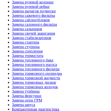
Замена рулевой колонки
Замена рулевой рейки
Замена рычагов подвески
Замена сажевого фильтра
Замена сайлентблоков
Замена салонного фильтра
Замена сальников
Замена свечей зажигания
Замена стабилизаторов
Замена стартера
Замена ступицы
Замена сцепления
Замена термостата
Замена топливного бака
Замена топливного насоса
Замена топливного фильтра
Замена тормозного цилиндра
Замена тормозной жидкости
Замена тормозных дисков
Замена тормозных колодок
Замена турбины
Замена форсунки
Замена цепи ГРМ
Замена шруса
Компьютерная диагностика