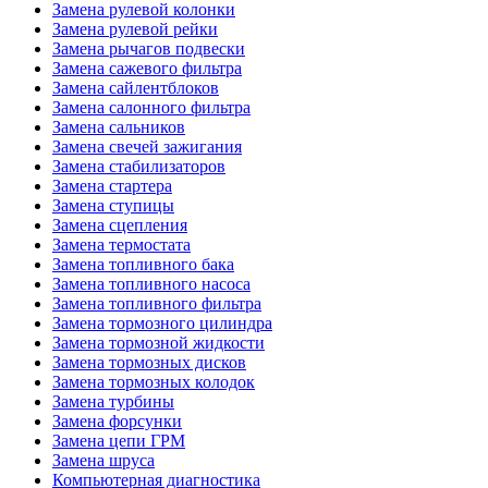
Замена рулевой колонки
Замена рулевой рейки
Замена рычагов подвески
Замена сажевого фильтра
Замена сайлентблоков
Замена салонного фильтра
Замена сальников
Замена свечей зажигания
Замена стабилизаторов
Замена стартера
Замена ступицы
Замена сцепления
Замена термостата
Замена топливного бака
Замена топливного насоса
Замена топливного фильтра
Замена тормозного цилиндра
Замена тормозной жидкости
Замена тормозных дисков
Замена тормозных колодок
Замена турбины
Замена форсунки
Замена цепи ГРМ
Замена шруса
Компьютерная диагностика