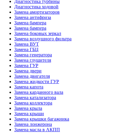
Диагностика турбины
Диагностика ходовой
Замена амортизаторов
Замена антифриза
Замена бампера
Замена бампера
Замена боковых зеркал
Замена воздушного фильтра
Замена ВУТ
Замена ГБЦ
Замена генератора
Замена глушителя
Замена ГУР
Замена двери
Замена двигателя
Замена жидкости ГУР
Замена капота
Замена карданного вала
Замена катализатора
Замена коллектора
Замена крыла
Замена крыши
Замена крышки багажника
Замена лонжерона
Замена масла в АКПП