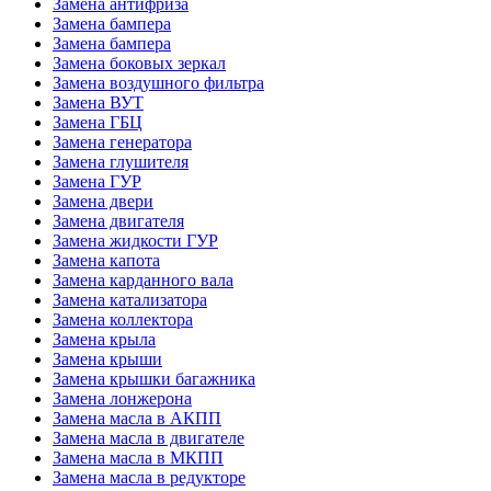
Замена антифриза
Замена бампера
Замена бампера
Замена боковых зеркал
Замена воздушного фильтра
Замена ВУТ
Замена ГБЦ
Замена генератора
Замена глушителя
Замена ГУР
Замена двери
Замена двигателя
Замена жидкости ГУР
Замена капота
Замена карданного вала
Замена катализатора
Замена коллектора
Замена крыла
Замена крыши
Замена крышки багажника
Замена лонжерона
Замена масла в АКПП
Замена масла в двигателе
Замена масла в МКПП
Замена масла в редукторе