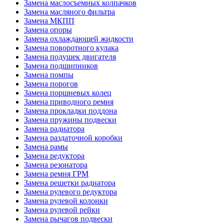
Замена маслосъемных колпачков
Замена масляного фильтра
Замена МКПП
Замена опоры
Замена охлаждающей жидкости
Замена поворотного кулака
Замена подушек двигателя
Замена подшипников
Замена помпы
Замена порогов
Замена поршневых колец
Замена приводного ремня
Замена прокладки поддона
Замена пружины подвески
Замена радиатора
Замена раздаточной коробки
Замена рамы
Замена редуктора
Замена резонатора
Замена ремня ГРМ
Замена решетки радиатора
Замена рулевого редуктора
Замена рулевой колонки
Замена рулевой рейки
Замена рычагов подвески