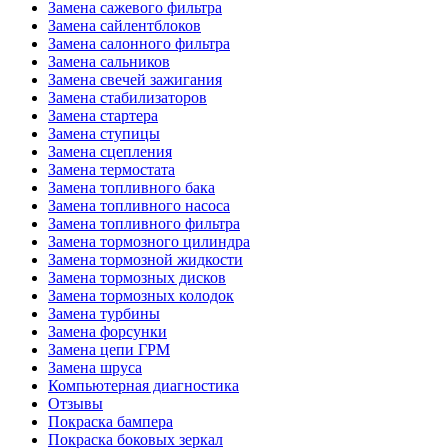
Замена сажевого фильтра
Замена сайлентблоков
Замена салонного фильтра
Замена сальников
Замена свечей зажигания
Замена стабилизаторов
Замена стартера
Замена ступицы
Замена сцепления
Замена термостата
Замена топливного бака
Замена топливного насоса
Замена топливного фильтра
Замена тормозного цилиндра
Замена тормозной жидкости
Замена тормозных дисков
Замена тормозных колодок
Замена турбины
Замена форсунки
Замена цепи ГРМ
Замена шруса
Компьютерная диагностика
Отзывы
Покраска бампера
Покраска боковых зеркал